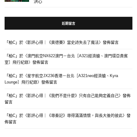
決心
近期留言
「
柏C
」於〈
影評心得｜《奧德賽》當史詩失去了魔法
〉發佈留言
「
柏C
」於〈
澳門航空NX622澳門－台北［A321經濟艙、澳門環亞貴賓
室］飛行紀錄
〉發佈留言
「
柏C
」於〈
星宇航空JX236香港－台北［A321neo經濟艙、Kyra
Lounge］飛行紀錄
〉發佈留言
「
柏C
」於〈
影評心得｜《我們不是什麼》只有自己能夠定義自己
〉發佈
留言
「
柏C
」於〈
影評心得｜《尋秦記》尋得滿滿情懷，與長大後的彼此
〉發
佈留言