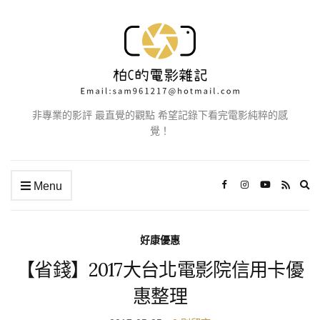
非專業的影評 最直覺的觀點 希望記錄下看完電影純粹的感
覺！
Ex
Menu
se
fo
好康優惠
【省錢】2017大台北電影院信用卡優
惠整理