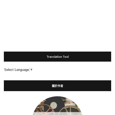
Translation Tool
Select Language
▼
關於作者