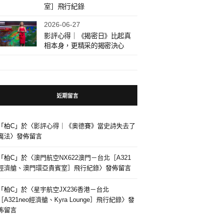
室］飛行紀錄
2026-06-27
影評心得｜《揭密日》比起真
相本身，更精采的揭密決心
近期留言
「
柏C
」於〈
影評心得｜《奧德賽》當史詩失去了
魔法
〉發佈留言
「
柏C
」於〈
澳門航空NX622澳門－台北［A321
經濟艙、澳門環亞貴賓室］飛行紀錄
〉發佈留言
「
柏C
」於〈
星宇航空JX236香港－台北
［A321neo經濟艙、Kyra Lounge］飛行紀錄
〉發
佈留言