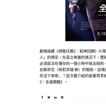
劇情接續《捍衛任務2：殺神回歸》片
人」的規定，在孤立無援的情況下，遭殺
必須設法在僅存的一個小時中逃出紐約
友蘇菲亞（荷莉貝瑞 飾）的幫助，這
存活下來呢…？這次要介紹的是基努李
3：全面開戰》。