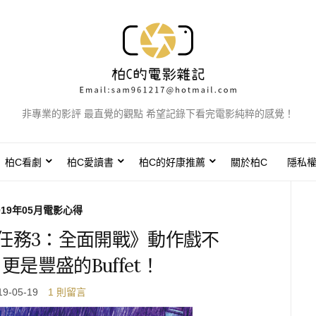
非專業的影評 最直覺的觀點 希望記錄下看完電影純粹的感覺！
柏C看劇
柏C愛讀書
柏C的好康推薦
關於柏C
隱私
019年05月電影心得
任務3：全面開戰》動作戲不
是豐盛的Buffet！
19-05-19
1 則留言