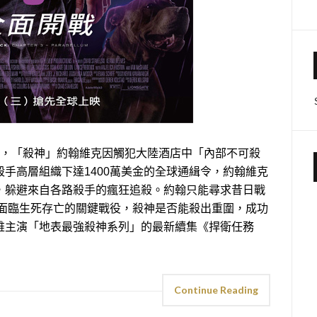
尾，「殺神」約翰維克因觸犯大陸酒店中「內部不可殺
手高層組織下達1400萬美金的全球通緝令，約翰維克
，躲避來自各路殺手的瘋狂追殺。約翰只能尋求昔日戰
場面臨生死存亡的關鍵戰役，殺神是否能殺出重圍，成功
維主演「地表最強殺神系列」的最新續集《捍衛任務
Continue Reading