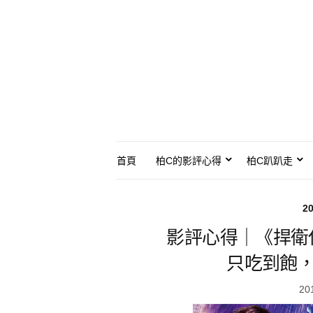
首頁
柏C的影評心得
柏C趴趴走
2
影評心得｜《捍衛
只吃到飽，更
20