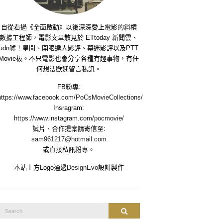
自從看過《全面啟動》以後深深愛上電影的斜槓
數據工程師，電影文章散見於 ETtoday 新聞雲、
udn噓！星聞、開眼達人影評、幕迷影評以及PTT
Movie板。不只電影也會分享各種有趣事物，有任
何想法歡迎留言私訊。
FB粉專:
https://www.facebook.com/PoCsMovieCollections/
Insragram:
https://www.instagram.com/pocmovie/
試片、合作提案請寄信至:
sam961217@hotmail.com
或直接私訊粉專。
本站上方Logo通過
DesignEvo
設計製作
Search
Search
or: