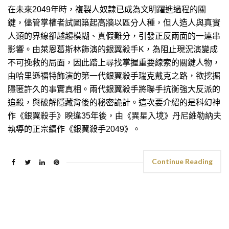
在未來2049年時，複製人奴隸已成為文明躍進過程的關
鍵，儘管掌權者試圖築起高牆以區分人種，但人造人與真實
人類的界線卻越趨模糊、真假難分，引發正反兩面的一連串
影響。由萊恩葛斯林飾演的銀翼殺手K，為阻止現況演變成
不可挽救的局面，因此踏上尋找掌握重要線索的關鍵人物，
由哈里遜福特飾演的第一代銀翼殺手瑞克戴克之路，欲挖掘
隱匿許久的事實真相。兩代銀翼殺手將聯手抗衡強大反派的
追殺，與破解隱藏背後的秘密詭計。這次要介紹的是科幻神
作《銀翼殺手》睽違35年後，由《異星入境》丹尼維勒納夫
執導的正宗續作《銀翼殺手2049》。
Continue Reading