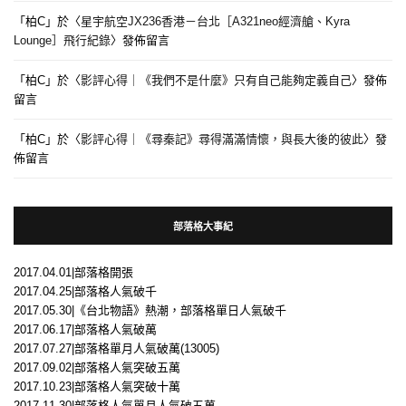
「
柏C
」於〈
星宇航空JX236香港－台北［A321neo經濟艙、Kyra
Lounge］飛行紀錄
〉發佈留言
「
柏C
」於〈
影評心得｜《我們不是什麼》只有自己能夠定義自己
〉發佈
留言
「
柏C
」於〈
影評心得｜《尋秦記》尋得滿滿情懷，與長大後的彼此
〉發
佈留言
部落格大事紀
2017.04.01|部落格開張
2017.04.25|部落格人氣破千
2017.05.30|《台北物語》熱潮，部落格單日人氣破千
2017.06.17|部落格人氣破萬
2017.07.27|部落格單月人氣破萬(13005)
2017.09.02|部落格人氣突破五萬
2017.10.23|部落格人氣突破十萬
2017.11.30|部落格人氣單月人氣破五萬