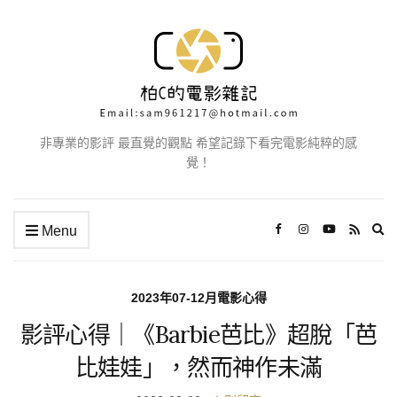
非專業的影評 最直覺的觀點 希望記錄下看完電影純粹的感
覺！
Ex
Menu
se
fo
2023年07-12月電影心得
影評心得｜《Barbie芭比》超脫「芭
比娃娃」，然而神作未滿