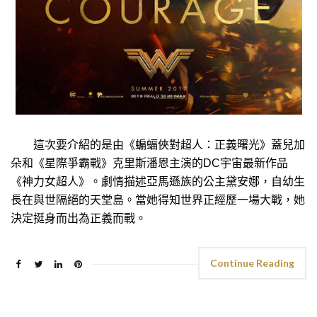
這次要介紹的是由《蝙蝠俠對超人：正義曙光》蓋兒加
朵和《星際爭霸戰》克里斯潘恩主演的DC宇宙最新作品
《神力女超人》。劇情描述亞馬遜族的公主黛安娜，自幼生
長在與世隔絕的天堂島。當她得知世界正經歷一場大戰，她
決定挺身而出為正義而戰。
Continue Reading