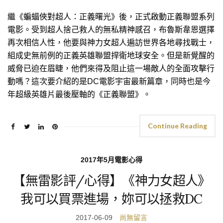
繼《蝙蝠俠對超人：正義曙光》後，正式啟動正義聯盟系列
電影。受到超人捨己救人的無私精神感召，布魯斯韋恩選擇
再次相信人性，他要與神力女超人遍訪世界各地尋找戰士，
組成史無前例的正義英雄聯盟捍衛地球安全。但是新覺醒的
威脅已迫在眉睫，他們來得及阻止這一場敵人的全面攻擊行
動嗎？這次要介紹的是DC電影宇宙最新篇章，同時也是今
年超級英雄片最後壓軸的《正義聯盟》。
Continue Reading
2017年5月電影心得
【無雷影評/心得】《神力女超人》
我可以買票進場，妳可以拯救DC
2017-06-09
尚無留言