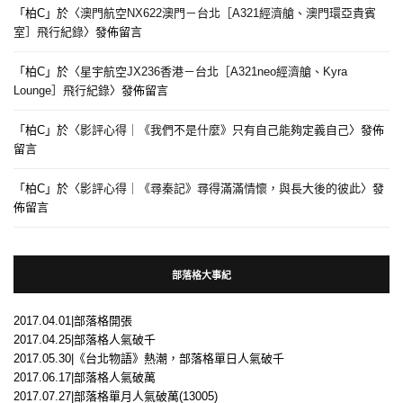
「
柏C
」於〈
澳門航空NX622澳門－台北［A321經濟艙、澳門環亞貴賓
室］飛行紀錄
〉發佈留言
「
柏C
」於〈
星宇航空JX236香港－台北［A321neo經濟艙、Kyra
Lounge］飛行紀錄
〉發佈留言
「
柏C
」於〈
影評心得｜《我們不是什麼》只有自己能夠定義自己
〉發佈
留言
「
柏C
」於〈
影評心得｜《尋秦記》尋得滿滿情懷，與長大後的彼此
〉發
佈留言
部落格大事紀
2017.04.01|部落格開張
2017.04.25|部落格人氣破千
2017.05.30|《台北物語》熱潮，部落格單日人氣破千
2017.06.17|部落格人氣破萬
2017.07.27|部落格單月人氣破萬(13005)