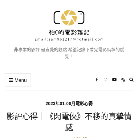
非專業的影評 最直覺的觀點 希望記錄下看完電影純粹的感
覺！
Ex
Menu
se
fo
2023年01-06月電影心得
影評心得｜《閃電俠》不移的真摯情
感