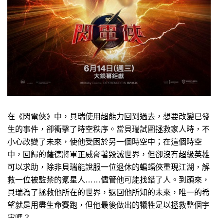
在《閃電俠》中，貝瑞使用超能力回到過去，想要改變已發
生的事件，卻衝擊了時空秩序。當貝瑞試圖拯救家人時，不
小心改變了未來，使他受困於另一個時空中；在這個時空
中，回歸的薩德將軍正威脅著毀滅世界，但卻沒有超級英雄
可以求助，除非貝瑞能說服一位退休的蝙蝠俠重現江湖，解
救一位被監禁的氪星人……儘管他可能找錯了人。到頭來，
貝瑞為了拯救他所在的世界，返回他所知的未來，唯一的希
望就是用盡生命賽跑，但他最後做出的犧牲足以拯救整個宇
宙嗎？