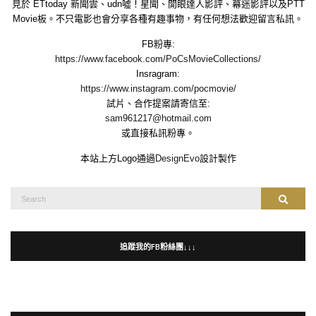
見於 ETtoday 新聞雲、udn噓！星聞、開眼達人影評、幕迷影評以及PTT
Movie板。不只電影也會分享各種有趣事物，有任何想法歡迎留言私訊。
FB粉專:
https://www.facebook.com/PoCsMovieCollections/
Insragram:
https://www.instagram.com/pocmovie/
試片、合作提案請寄信至:
sam961217@hotmail.com
或直接私訊粉專。
本站上方Logo通過
DesignEvo
設計製作
Search
Search
for:
追蹤我的FB粉絲團↓↓↓