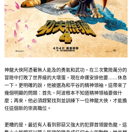
神龍大俠阿憑著無人能及的勇氣和武功，在三次驚險萬分的
冒險中打敗了世界級的大壞蛋，現在命運安排他要……休息
一下。更明確的說，他被選為和平谷的精神領袖。這帶來了
幾個明顯的問題：首先，阿波根本不知道精神領袖要做什
麼；再來，他必須趕緊找到並訓練下一位神龍大俠，才能擔
任這個新的崇高職位。
更糟的是，最近有人看到邪惡又強大的犯罪首領變色龍，這