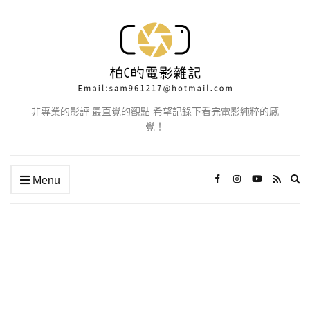
非專業的影評 最直覺的觀點 希望記錄下看完電影純粹的感
覺！
Ex
Menu
se
fo