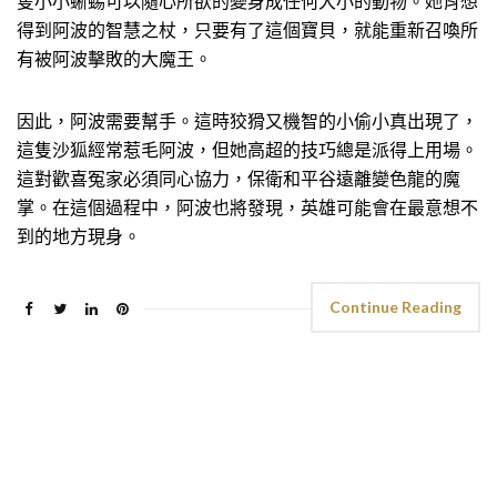
隻小小蜥蜴可以隨心所欲的變身成任何大小的動物。她肖想
得到阿波的智慧之杖，只要有了這個寶貝，就能重新召喚所
有被阿波擊敗的大魔王。
因此，阿波需要幫手。這時狡猾又機智的小偷小真出現了，
這隻沙狐經常惹毛阿波，但她高超的技巧總是派得上用場。
這對歡喜冤家必須同心協力，保衛和平谷遠離變色龍的魔
掌。在這個過程中，阿波也將發現，英雄可能會在最意想不
到的地方現身。
Continue Reading