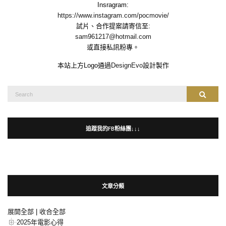
Insragram:
https://www.instagram.com/pocmovie/
試片、合作提案請寄信至:
sam961217@hotmail.com
或直接私訊粉專。
本站上方Logo通過
DesignEvo
設計製作
Search
Search
for:
追蹤我的FB粉絲團↓↓↓
文章分類
展開全部
|
收合全部
2025年電影心得