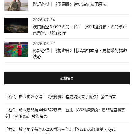
影評心得｜《奧德賽》當史詩失去了魔法
2026-07-24
澳門航空NX622澳門－台北［A321經濟艙、澳門環亞
貴賓室］飛行紀錄
2026-06-27
影評心得｜《揭密日》比起真相本身，更精采的揭密
決心
近期留言
「
柏C
」於〈
影評心得｜《奧德賽》當史詩失去了魔法
〉發佈留言
「
柏C
」於〈
澳門航空NX622澳門－台北［A321經濟艙、澳門環亞貴賓
室］飛行紀錄
〉發佈留言
「
柏C
」於〈
星宇航空JX236香港－台北［A321neo經濟艙、Kyra