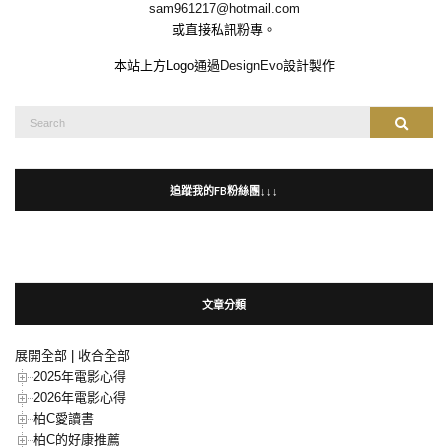
sam961217@hotmail.com
或直接私訊粉專。
本站上方Logo通過
DesignEvo
設計製作
Search
Search
for:
追蹤我的FB粉絲團↓↓↓
文章分類
展開全部
|
收合全部
2025年電影心得
2026年電影心得
柏C愛讀書
柏C的好康推薦