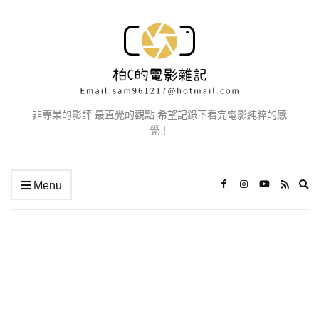
非專業的影評 最直覺的觀點 希望記錄下看完電影純粹的感
覺！
Ex
Menu
se
fo