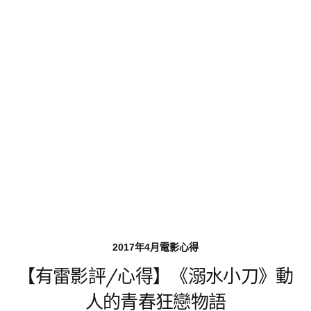
2017年4月電影心得
【有雷影評/心得】《溺水小刀》動
人的青春狂戀物語