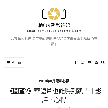
非專業的影評 最直覺的觀點 希望記錄下看完電影純粹的感
覺！
Ex
Menu
se
fo
2018年3月電影心得
《閨蜜2》華語片也能嗨到趴！｜影
評．心得