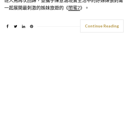
班人馬再次回歸，並攜手陳意涵現實生活中的好姊妹張鈞甯
一起展開最刺激的姊妹旅遊的《
閨蜜2
》。
Continue Reading