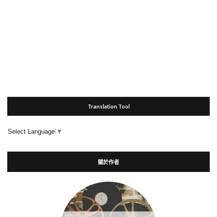
Translation Tool
Select Language
▼
關於作者