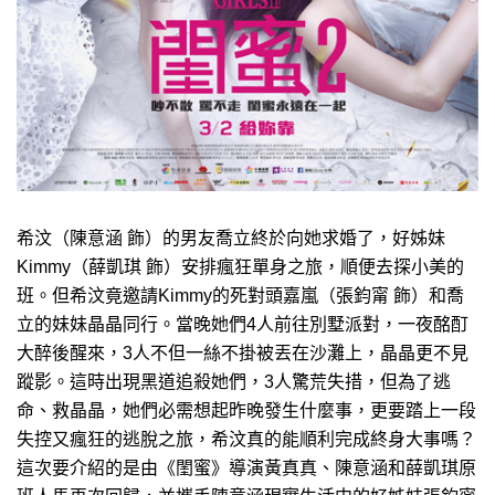
希汶（陳意涵 飾）的男友喬立終於向她求婚了，好姊妹
Kimmy（薛凱琪 飾）安排瘋狂單身之旅，順便去探小美的
班。但希汶竟邀請Kimmy的死對頭嘉嵐（張鈞甯 飾）和喬
立的妹妹晶晶同行。當晚她們4人前往別墅派對，一夜酩酊
大醉後醒來，3人不但一絲不掛被丟在沙灘上，晶晶更不見
蹤影。這時出現黑道追殺她們，3人驚荒失措，但為了逃
命、救晶晶，她們必需想起昨晚發生什麼事，更要踏上一段
失控又瘋狂的逃脫之旅，希汶真的能順利完成終身大事嗎？
這次要介紹的是由《閨蜜》導演黃真真、陳意涵和薛凱琪原