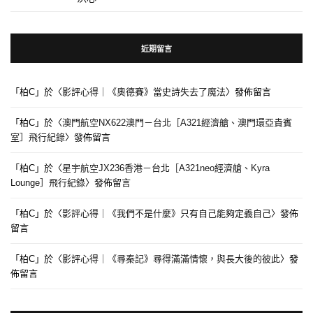
近期留言
「
柏C
」於〈
影評心得｜《奧德賽》當史詩失去了魔法
〉發佈留言
「
柏C
」於〈
澳門航空NX622澳門－台北［A321經濟艙、澳門環亞貴賓
室］飛行紀錄
〉發佈留言
「
柏C
」於〈
星宇航空JX236香港－台北［A321neo經濟艙、Kyra
Lounge］飛行紀錄
〉發佈留言
「
柏C
」於〈
影評心得｜《我們不是什麼》只有自己能夠定義自己
〉發佈
留言
「
柏C
」於〈
影評心得｜《尋秦記》尋得滿滿情懷，與長大後的彼此
〉發
佈留言