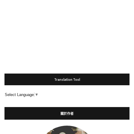
Translation Tool
Select Language
▼
關於作者