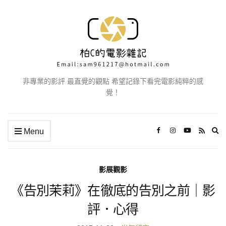
非專業的影評 最直覺的觀點 希望記錄下看完電影純粹的感
覺！
Ex
Menu
se
fo
影展觀影
《告別茉莉》在徹底的告別之前｜影
評．心得