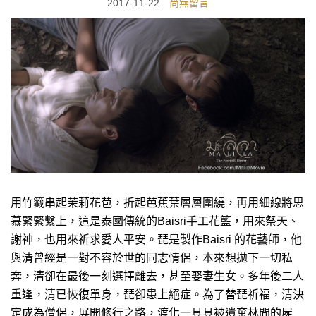
2017-11-22
尚無留言
用竹籤串起茉莉花苞，折起芭蕉葉層層圍繞，再用細線將思
慕緊緊繫上，這是泰國傳統的Baisri手工花籃，用來祭天、
謝神，也用來祈求愛人平安。琵是製作Baisri 的花藝師，他
與清曾經是一對不容於世的同志情侶，本來想拋下一切私
奔，清卻在最後一刻選擇離去，甚至娶妻生女。多年後二人
重逢，清已恢復單身，琵卻患上絕症。為了替琵祈福，清決
定成為僧侶，展開修行之路，渡化一具具被遺棄林間的屍