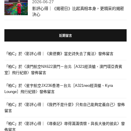
2026-06-27
影評心得｜《揭密日》比起真相本身，更精采的揭密
決心
近期留言
「
柏C
」於〈
影評心得｜《奧德賽》當史詩失去了魔法
〉發佈留言
「
柏C
」於〈
澳門航空NX622澳門－台北［A321經濟艙、澳門環亞貴賓
室］飛行紀錄
〉發佈留言
「
柏C
」於〈
星宇航空JX236香港－台北［A321neo經濟艙、Kyra
Lounge］飛行紀錄
〉發佈留言
「
柏C
」於〈
影評心得｜《我們不是什麼》只有自己能夠定義自己
〉發佈
留言
「
柏C
」於〈
影評心得｜《尋秦記》尋得滿滿情懷，與長大後的彼此
〉發
佈留言