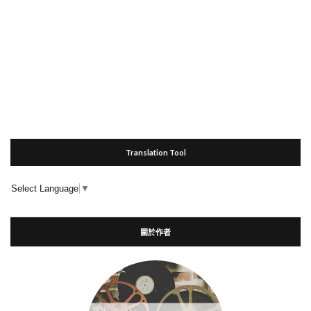
Translation Tool
Select Language
▼
關於作者