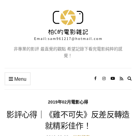
非專業的影評 最直覺的觀點 希望記錄下看完電影純粹的感
覺！
Ex
Menu
se
fo
2019年02月電影心得
影評心得｜《雞不可失》反差反轉造
就精彩佳作！