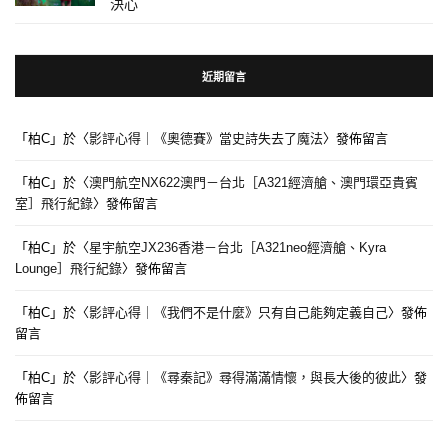
決心
近期留言
「
柏C
」於〈
影評心得｜《奧德賽》當史詩失去了魔法
〉發佈留言
「
柏C
」於〈
澳門航空NX622澳門－台北［A321經濟艙、澳門環亞貴賓
室］飛行紀錄
〉發佈留言
「
柏C
」於〈
星宇航空JX236香港－台北［A321neo經濟艙、Kyra
Lounge］飛行紀錄
〉發佈留言
「
柏C
」於〈
影評心得｜《我們不是什麼》只有自己能夠定義自己
〉發佈
留言
「
柏C
」於〈
影評心得｜《尋秦記》尋得滿滿情懷，與長大後的彼此
〉發
佈留言