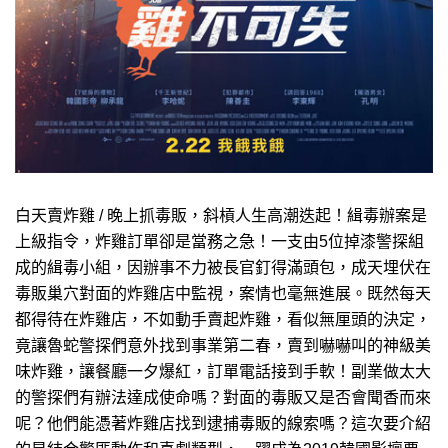
白天賣炸雞 / 晚上抓毒販，斜槓人生高潮迭起！緝毒辦案是
上級指令，炸雞訂單卻是當務之急！一支由5位掉漆警探組
成的緝毒小組，因辦事不力被長官釘得滿頭包，成天埋伏在
毒販巢穴對面的炸雞店中監視，案情也毫無進展。既然每天
都得待在炸雞店，不如動手賣起炸雞，看似無厘頭的決定，
竟讓魯蛇警探們意外找到事業第二春，賣到嚇嚇叫的神級美
味炸雞，讓餐廳一夕爆紅，訂單電話接到手軟！副業做太大
的警探們有辦法達成使命嗎？對面的毒販又是否會聞香而來
呢？他們能憑著炸雞店找到逮捕毒販的線索嗎？這次要介紹