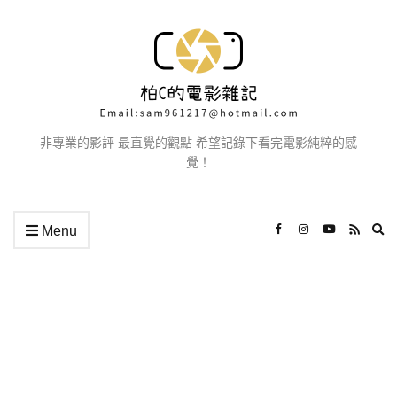
非專業的影評 最直覺的觀點 希望記錄下看完電影純粹的感
覺！
Ex
Menu
se
fo