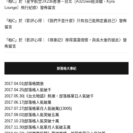
「
柏C
」於〈
星宇航空JX236香港－台北［A321neo經濟艙、Kyra
Lounge］飛行紀錄
〉發佈留言
「
柏C
」於〈
影評心得｜《我們不是什麼》只有自己能夠定義自己
〉發佈
留言
「
柏C
」於〈
影評心得｜《尋秦記》尋得滿滿情懷，與長大後的彼此
〉發
佈留言
部落格大事紀
2017.04.01|部落格開張
2017.04.25|部落格人氣破千
2017.05.30|《台北物語》熱潮，部落格單日人氣破千
2017.06.17|部落格人氣破萬
2017.07.27|部落格單月人氣破萬(13005)
2017.09.02|部落格人氣突破五萬
2017.10.23|部落格人氣突破十萬
2017.11.30|部落格人氣單月人氣破五萬