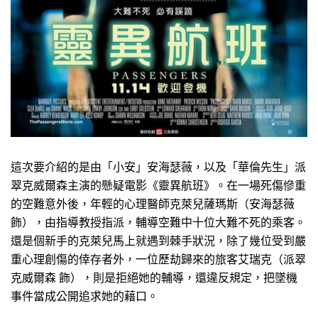
這次要介紹的是由「小安」安海瑟薇，以及「華倫先生」派
翠克威爾森主演的懸疑電影《靈異航班》。在一場死傷慘重
的空難意外後，年輕的心理醫師克萊兒薩瑪斯（安海瑟薇
飾），由指導教授指派，輔導空難中十位大難不死的乘客。
還是個新手的克萊兒馬上就遇到棘手狀況，除了幾位受到嚴
重心理創傷的倖存者外，一位歷劫歸來的旅客艾瑞克（派翠
克威爾森 飾），則是拒絕她的輔導，還違反規定，把墜機
事件當成公開追求她的藉口。