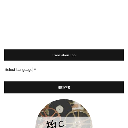
Translation Tool
Select Language
▼
關於作者