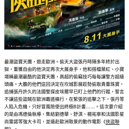
最潮盜寶天團，遊走歐洲。偷天大盜張丹時隔多年終於出
獄，重獲自由的他決定再次大展身手，他和搭檔葉紅、小寶
堪稱最潮最酷的盜寶天團，高超的偷竊技巧每每讓警方超級
頭痛。大膽的他們這回決定在坎城影展趁勢偷取貴重珠寶，
追捕張丹許久的法國警探皮埃爾早已盯上他們的行蹤，誓言
不讓這些盜賊在歐洲霸道橫行，在緊張的追擊之下，張丹等
人陷入危機，只好冒風險使出終極B計畫……。這次要介紹
的是由馮德倫執導，集結劉德華、舒淇、楊祐寧和法國影星
尚雷諾等強大卡司，並遠赴歐洲取景的動作電影《
俠盜聯