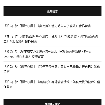
近期留言
「
柏C
」於〈
影評心得｜《奧德賽》當史詩失去了魔法
〉發佈留言
「
柏C
」於〈
澳門航空NX622澳門－台北［A321經濟艙、澳門環亞貴賓
室］飛行紀錄
〉發佈留言
「
柏C
」於〈
星宇航空JX236香港－台北［A321neo經濟艙、Kyra
Lounge］飛行紀錄
〉發佈留言
「
柏C
」於〈
影評心得｜《我們不是什麼》只有自己能夠定義自己
〉發佈
留言
「
柏C
」於〈
影評心得｜《尋秦記》尋得滿滿情懷，與長大後的彼此
〉發
佈留言
部落格大事紀