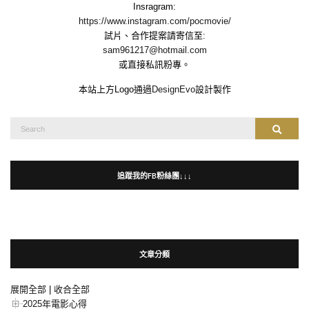
Insragram:
https://www.instagram.com/pocmovie/
試片、合作提案請寄信至:
sam961217@hotmail.com
或直接私訊粉專。
本站上方Logo通過
DesignEvo
設計製作
Search
Search
for:
追蹤我的FB粉絲團↓↓↓
文章分類
展開全部
|
收合全部
2025年電影心得