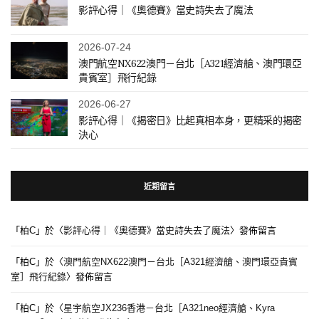
影評心得｜《奧德賽》當史詩失去了魔法
2026-07-24
澳門航空NX622澳門－台北［A321經濟艙、澳門環亞
貴賓室］飛行紀錄
2026-06-27
影評心得｜《揭密日》比起真相本身，更精采的揭密
決心
近期留言
「
柏C
」於〈
影評心得｜《奧德賽》當史詩失去了魔法
〉發佈留言
「
柏C
」於〈
澳門航空NX622澳門－台北［A321經濟艙、澳門環亞貴賓
室］飛行紀錄
〉發佈留言
「
柏C
」於〈
星宇航空JX236香港－台北［A321neo經濟艙、Kyra