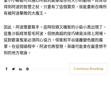
隻小小蜥蜴可以隨心所欲的變身成任何大小的動物。她肖想
得到阿波的智慧之杖，只要有了這個寶貝，就能重新召喚所
有被阿波擊敗的大魔王。
因此，阿波需要幫手。這時狡猾又機智的小偷小真出現了，
這隻沙狐經常惹毛阿波，但她高超的技巧總是派得上用場。
這對歡喜冤家必須同心協力，保衛和平谷遠離變色龍的魔
掌。在這個過程中，阿波也將發現，英雄可能會在最意想不
到的地方現身。
Continue Reading