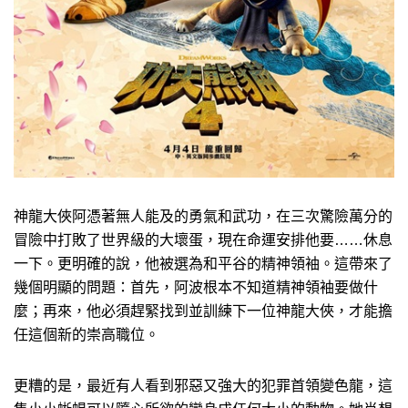
神龍大俠阿憑著無人能及的勇氣和武功，在三次驚險萬分的
冒險中打敗了世界級的大壞蛋，現在命運安排他要……休息
一下。更明確的說，他被選為和平谷的精神領袖。這帶來了
幾個明顯的問題：首先，阿波根本不知道精神領袖要做什
麼；再來，他必須趕緊找到並訓練下一位神龍大俠，才能擔
任這個新的崇高職位。
更糟的是，最近有人看到邪惡又強大的犯罪首領變色龍，這