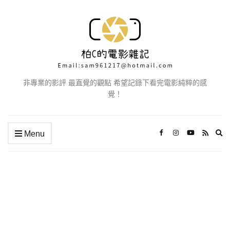
非專業的影評 最直覺的觀點 希望記錄下看完電影純粹的感
覺！
Ex
Menu
se
fo