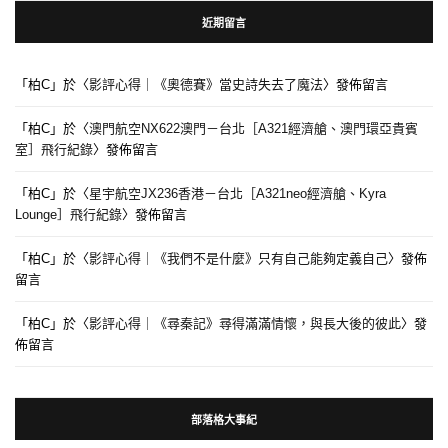
近期留言
「
柏C
」於〈
影評心得｜《奧德賽》當史詩失去了魔法
〉發佈留言
「
柏C
」於〈
澳門航空NX622澳門－台北［A321經濟艙、澳門環亞貴賓
室］飛行紀錄
〉發佈留言
「
柏C
」於〈
星宇航空JX236香港－台北［A321neo經濟艙、Kyra
Lounge］飛行紀錄
〉發佈留言
「
柏C
」於〈
影評心得｜《我們不是什麼》只有自己能夠定義自己
〉發佈
留言
「
柏C
」於〈
影評心得｜《尋秦記》尋得滿滿情懷，與長大後的彼此
〉發
佈留言
部落格大事紀