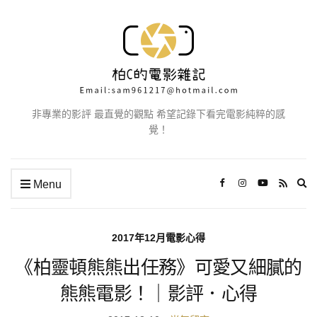
非專業的影評 最直覺的觀點 希望記錄下看完電影純粹的感
覺！
Ex
Menu
se
fo
2017年12月電影心得
《柏靈頓熊熊出任務》可愛又細膩的
熊熊電影！｜影評．心得