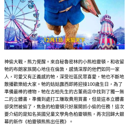
神偷大戰，熊力覺醒。來自秘魯密林的小熊柏靈頓，和收留
牠的布朗家族開心地住在倫敦，感情深厚的他們如同一家
人，可愛又有正義感的牠，深受社區民眾喜愛，牠也不斷地
散播歡樂給大家。牠的姑姑露西即將迎接100歲生日，為了
準備最棒的禮物，牠在古柏先生的古董商店中找到了獨一無
二的立體書，準備到處打工賺取費用買書，但是這本立體書
卻突然被偷了，焦急的柏靈頓只好展開抓小偷的任務！這次
要介紹的是知名英國兒童文學角色柏靈頓熊，再次回歸大銀
幕的新作《柏靈頓熊熊出任務》。