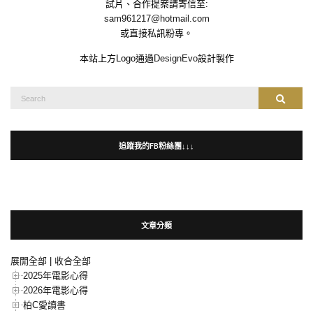
試片、合作提案請寄信至:
sam961217@hotmail.com
或直接私訊粉專。
本站上方Logo通過
DesignEvo
設計製作
Search
Search
for:
追蹤我的FB粉絲團↓↓↓
文章分類
展開全部
|
收合全部
2025年電影心得
2026年電影心得
柏C愛讀書