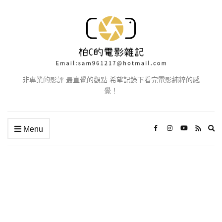
非專業的影評 最直覺的觀點 希望記錄下看完電影純粹的感
覺！
Ex
Menu
se
fo