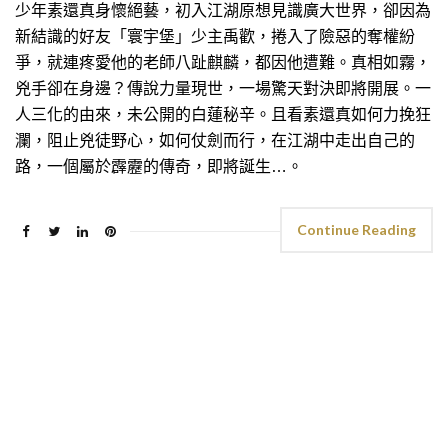
少年素還真身懷絕藝，初入江湖原想見識廣大世界，卻因為
新結識的好友「寰宇堡」少主禹歡，捲入了險惡的奪權紛
爭，就連疼愛他的老師八趾麒麟，都因他遭難。真相如霧，
兇手卻在身邊？傳說力量現世，一場驚天對決即將開展。一
人三化的由來，未公開的白蓮秘辛。且看素還真如何力挽狂
瀾，阻止兇徒野心，如何仗劍而行，在江湖中走出自己的
路，一個屬於霹靂的傳奇，即將誕生…。
Continue Reading