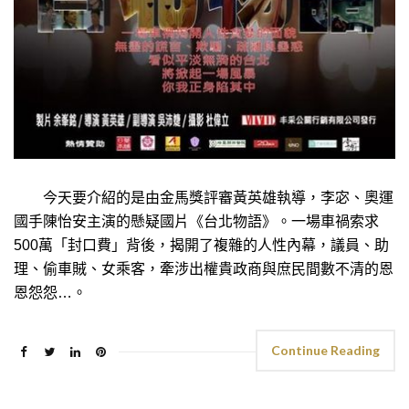
今天要介紹的是由金馬獎評審黃英雄執導，李宓、奧運
國手陳怡安主演的懸疑國片《台北物語》。一場車禍索求
500萬「封口費」背後，揭開了複雜的人性內幕，議員、助
理、偷車賊、女乘客，牽涉出權貴政商與庶民間數不清的恩
恩怨怨…。
Continue Reading