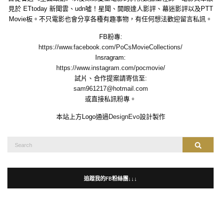
見於 ETtoday 新聞雲、udn噓！星聞、開眼達人影評、幕迷影評以及PTT
Movie板。不只電影也會分享各種有趣事物，有任何想法歡迎留言私訊。
FB粉專:
https://www.facebook.com/PoCsMovieCollections/
Insragram:
https://www.instagram.com/pocmovie/
試片、合作提案請寄信至:
sam961217@hotmail.com
或直接私訊粉專。
本站上方Logo通過
DesignEvo
設計製作
Search
Search
for:
追蹤我的FB粉絲團↓↓↓