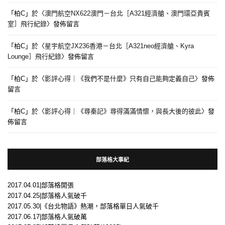
「
柏C
」於〈
澳門航空NX622澳門－台北［A321經濟艙、澳門環亞貴賓
室］飛行紀錄
〉發佈留言
「
柏C
」於〈
星宇航空JX236香港－台北［A321neo經濟艙、Kyra
Lounge］飛行紀錄
〉發佈留言
「
柏C
」於〈
影評心得｜《我們不是什麼》只有自己能夠定義自己
〉發佈
留言
「
柏C
」於〈
影評心得｜《尋秦記》尋得滿滿情懷，與長大後的彼此
〉發
佈留言
部落格大事紀
2017.04.01|部落格開張
2017.04.25|部落格人氣破千
2017.05.30|《台北物語》熱潮，部落格單日人氣破千
2017.06.17|部落格人氣破萬