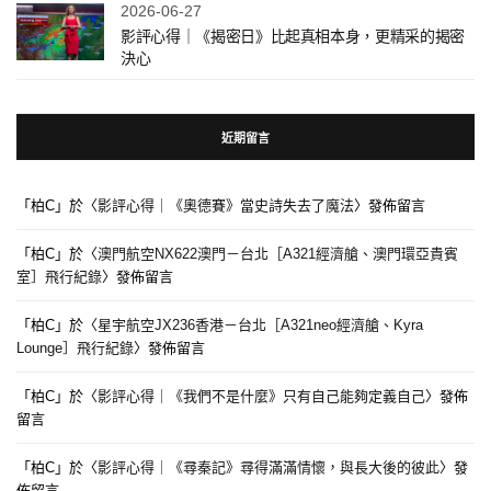
2026-06-27
影評心得｜《揭密日》比起真相本身，更精采的揭密
決心
近期留言
「
柏C
」於〈
影評心得｜《奧德賽》當史詩失去了魔法
〉發佈留言
「
柏C
」於〈
澳門航空NX622澳門－台北［A321經濟艙、澳門環亞貴賓
室］飛行紀錄
〉發佈留言
「
柏C
」於〈
星宇航空JX236香港－台北［A321neo經濟艙、Kyra
Lounge］飛行紀錄
〉發佈留言
「
柏C
」於〈
影評心得｜《我們不是什麼》只有自己能夠定義自己
〉發佈
留言
「
柏C
」於〈
影評心得｜《尋秦記》尋得滿滿情懷，與長大後的彼此
〉發
佈留言