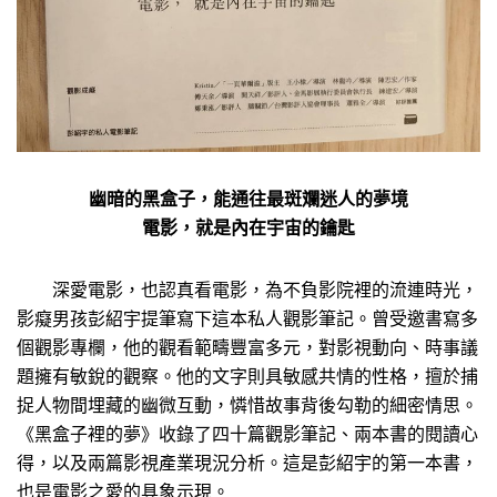
幽暗的黑盒子，能通往最斑斕迷人的夢境
電影，就是內在宇宙的鑰匙
深愛電影，也認真看電影，為不負影院裡的流連時光，
影癡男孩彭紹宇提筆寫下這本私人觀影筆記。曾受邀書寫多
個觀影專欄，他的觀看範疇豐富多元，對影視動向、時事議
題擁有敏銳的觀察。他的文字則具敏感共情的性格，擅於捕
捉人物間埋藏的幽微互動，憐惜故事背後勾勒的細密情思。
《黑盒子裡的夢》收錄了四十篇觀影筆記、兩本書的閱讀心
得，以及兩篇影視產業現況分析。這是彭紹宇的第一本書，
也是電影之愛的具象示現。