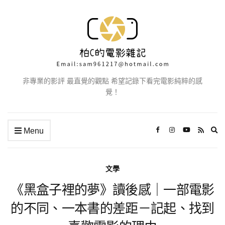
非專業的影評 最直覺的觀點 希望記錄下看完電影純粹的感
覺！
Ex
Menu
se
fo
文學
《黑盒子裡的夢》讀後感｜一部電影
的不同、一本書的差距－記起、找到