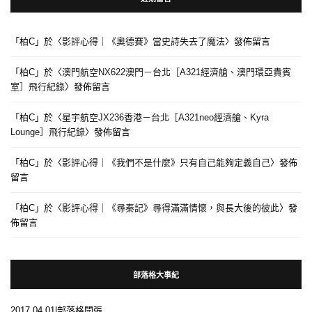
「
柏C
」於〈
影評心得｜《奧德賽》當史詩失去了魔法
〉發佈留言
「
柏C
」於〈
澳門航空NX622澳門－台北［A321經濟艙、澳門環亞貴賓
室］飛行紀錄
〉發佈留言
「
柏C
」於〈
星宇航空JX236香港－台北［A321neo經濟艙、Kyra
Lounge］飛行紀錄
〉發佈留言
「
柏C
」於〈
影評心得｜《我們不是什麼》只有自己能夠定義自己
〉發佈
留言
「
柏C
」於〈
影評心得｜《尋秦記》尋得滿滿情懷，與長大後的彼此
〉發
佈留言
部落格大事紀
2017.04.01|部落格開張