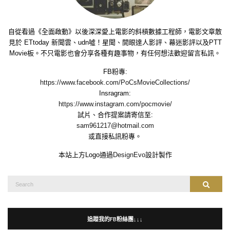
自從看過《全面啟動》以後深深愛上電影的斜槓數據工程師，電影文章散
見於 ETtoday 新聞雲、udn噓！星聞、開眼達人影評、幕迷影評以及PTT
Movie板。不只電影也會分享各種有趣事物，有任何想法歡迎留言私訊。
FB粉專:
https://www.facebook.com/PoCsMovieCollections/
Insragram:
https://www.instagram.com/pocmovie/
試片、合作提案請寄信至:
sam961217@hotmail.com
或直接私訊粉專。
本站上方Logo通過
DesignEvo
設計製作
Search
Search
for:
追蹤我的FB粉絲團↓↓↓