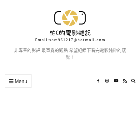
非專業的影評 最直覺的觀點 希望記錄下看完電影純粹的感
覺！
Ex
Menu
se
fo