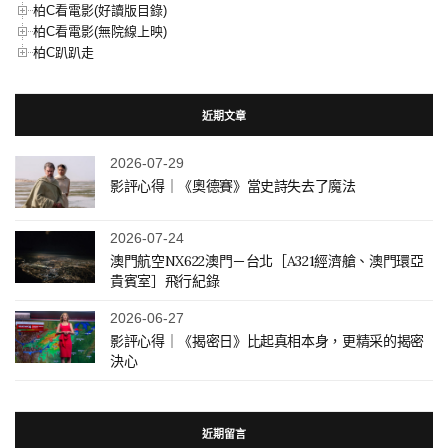
柏C看電影(好讀版目錄)
柏C看電影(無院線上映)
柏C趴趴走
近期文章
2026-07-29
影評心得｜《奧德賽》當史詩失去了魔法
2026-07-24
澳門航空NX622澳門－台北［A321經濟艙、澳門環亞
貴賓室］飛行紀錄
2026-06-27
影評心得｜《揭密日》比起真相本身，更精采的揭密
決心
近期留言