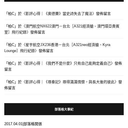
「
柏C
」於〈
影評心得｜《奧德賽》當史詩失去了魔法
〉發佈留言
「
柏C
」於〈
澳門航空NX622澳門－台北［A321經濟艙、澳門環亞貴賓
室］飛行紀錄
〉發佈留言
「
柏C
」於〈
星宇航空JX236香港－台北［A321neo經濟艙、Kyra
Lounge］飛行紀錄
〉發佈留言
「
柏C
」於〈
影評心得｜《我們不是什麼》只有自己能夠定義自己
〉發佈
留言
「
柏C
」於〈
影評心得｜《尋秦記》尋得滿滿情懷，與長大後的彼此
〉發
佈留言
部落格大事紀
2017.04.01|部落格開張