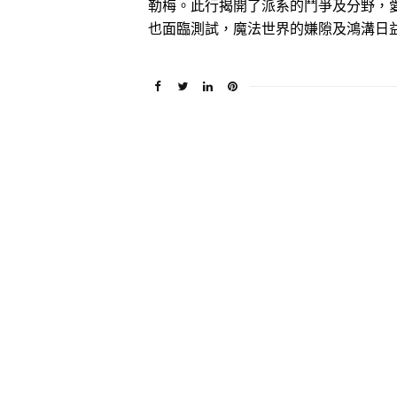
勒梅。此行揭開了派系的鬥爭及分野，
也面臨測試，魔法世界的嫌隙及鴻溝日