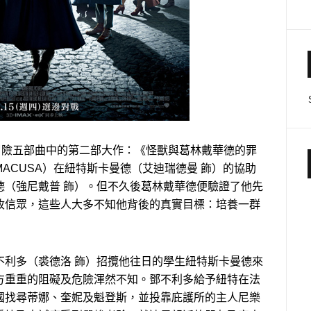
新冒險五部曲中的第二部大作：《怪獸與葛林戴華德的罪
ACUSA）在紐特斯卡曼德（艾迪瑞德曼 飾）的協助
德（強尼戴普 飾）。但不久後葛林戴華德便驗證了他先
收信眾，這些人大多不知他背後的真實目標：培養一群
不利多（裘德洛 飾）招攬他往日的學生紐特斯卡曼德來
方重重的阻礙及危險渾然不知。鄧不利多給予紐特在法
國找尋蒂娜、奎妮及魁登斯，並投靠庇護所的主人尼樂