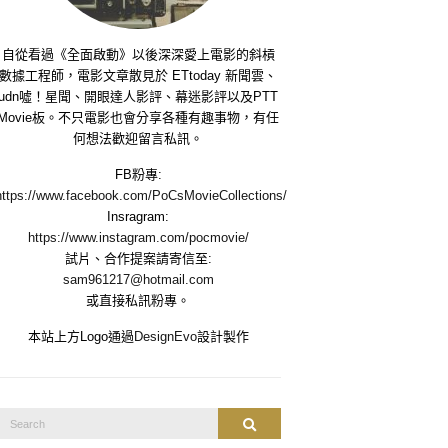
自從看過《全面啟動》以後深深愛上電影的斜槓
數據工程師，電影文章散見於 ETtoday 新聞雲、
udn噓！星聞、開眼達人影評、幕迷影評以及PTT
Movie板。不只電影也會分享各種有趣事物，有任
何想法歡迎留言私訊。
FB粉專:
https://www.facebook.com/PoCsMovieCollections/
Insragram:
https://www.instagram.com/pocmovie/
試片、合作提案請寄信至:
sam961217@hotmail.com
或直接私訊粉專。
本站上方Logo通過
DesignEvo
設計製作
Search
Search
or: