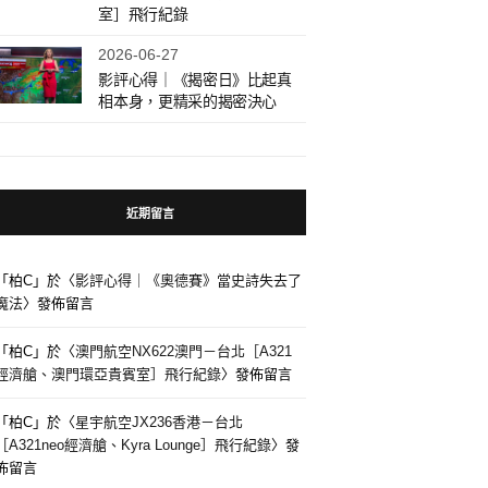
室］飛行紀錄
2026-06-27
影評心得｜《揭密日》比起真
相本身，更精采的揭密決心
近期留言
「
柏C
」於〈
影評心得｜《奧德賽》當史詩失去了
魔法
〉發佈留言
「
柏C
」於〈
澳門航空NX622澳門－台北［A321
經濟艙、澳門環亞貴賓室］飛行紀錄
〉發佈留言
「
柏C
」於〈
星宇航空JX236香港－台北
［A321neo經濟艙、Kyra Lounge］飛行紀錄
〉發
佈留言