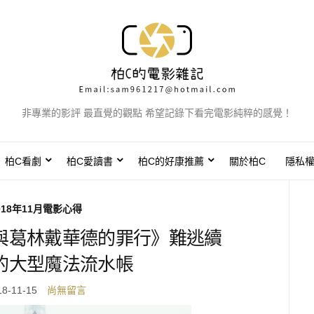
非專業的影評 最直覺的觀點 希望記錄下看完電影純粹的感覺！
柏C看劇
柏C愛讀書
柏C的好康推薦
關於柏C
隱私
018年11月電影心得
與葛林戴華德的罪行》難逃續
的大型魔法流水帳
18-11-15
尚無留言