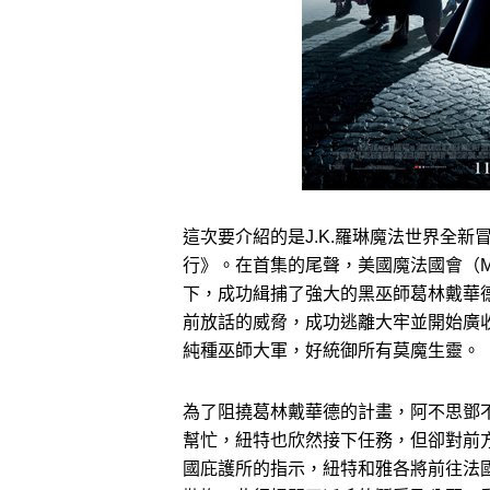
這次要介紹的是J.K.羅琳魔法世界全
行》。在首集的尾聲，美國魔法國會（M
下，成功緝捕了強大的黑巫師葛林戴華
前放話的威脅，成功逃離大牢並開始廣
純種巫師大軍，好統御所有莫魔生靈。
為了阻撓葛林戴華德的計畫，阿不思鄧
幫忙，紐特也欣然接下任務，但卻對前
國庇護所的指示，紐特和雅各將前往法