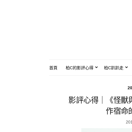
首頁
柏C的影評心得
柏C趴趴走
2
影評心得｜《怪獸
作宿命
20