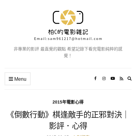
非專業的影評 最直覺的觀點 希望記錄下看完電影純粹的感
覺！
Ex
Menu
se
fo
2015年電影心得
《倒數行動》棋逢敵手的正邪對決｜
影評．心得