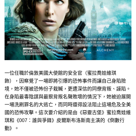
一位任職於倫敦美國大使館的安全官（蜜拉喬娃維琪
飾），因察覺了一場即將引爆的恐怖事件而讓自己身陷險
境，她不僅被恐怖份子栽贓，更遭深信的同僚背叛、誣陷。
在身陷最毒陰謀與最狠背叛名聲敗壞的情況下，她被迫展開
一場洗刷罪名的大逃亡，而同時還得設法阻止這場危及全美
國的恐怖攻擊。這次要介紹的是由《惡靈古堡》蜜拉喬娃維
琪和《007：誰與爭鋒》皮爾斯布洛斯南主演的《倒數行
動》。