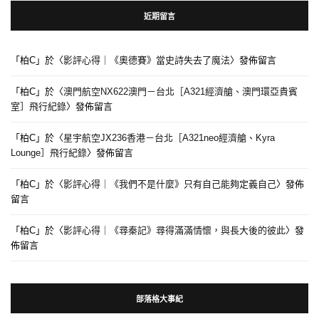
近期留言
「
柏C
」於〈
影評心得｜《奧德賽》當史詩失去了魔法
〉發佈留言
「
柏C
」於〈
澳門航空NX622澳門－台北［A321經濟艙、澳門環亞貴賓
室］飛行紀錄
〉發佈留言
「
柏C
」於〈
星宇航空JX236香港－台北［A321neo經濟艙、Kyra
Lounge］飛行紀錄
〉發佈留言
「
柏C
」於〈
影評心得｜《我們不是什麼》只有自己能夠定義自己
〉發佈
留言
「
柏C
」於〈
影評心得｜《尋秦記》尋得滿滿情懷，與長大後的彼此
〉發
佈留言
部落格大事紀