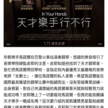
年輕樂手馬提爾在巴黎火車站演奏鋼琴，悠揚的樂音吸引了
音樂學院總監皮耶的注意。皮耶知道他找到了天才鋼琴家，
急忙把馬提爾帶回學校，並指定校內最優秀又最嚴格的音樂
老師「女爵士」，擔任馬提爾的私人家教，希望馬提爾能在
國際最具聲望的鋼琴比賽中脫穎而出。沒有受過專業訓練、
出身貧窮、對自己充滿懷疑的馬提爾單靠天賦與短暫努力就
能成功嗎？皮耶賭上了一切要栽培馬提爾，但真的能如願讓
天才樂手一戰成名嗎？這次要介紹的是凱薩獎男星藍柏威爾
森賭上終身教職只為栽培新秀，克莉斯汀史考特湯瑪斯化身