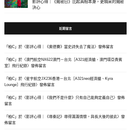
影評心得｜《揭密日》比起真相本身，更精采的揭密
決心
近期留言
「
柏C
」於〈
影評心得｜《奧德賽》當史詩失去了魔法
〉發佈留言
「
柏C
」於〈
澳門航空NX622澳門－台北［A321經濟艙、澳門環亞貴賓
室］飛行紀錄
〉發佈留言
「
柏C
」於〈
星宇航空JX236香港－台北［A321neo經濟艙、Kyra
Lounge］飛行紀錄
〉發佈留言
「
柏C
」於〈
影評心得｜《我們不是什麼》只有自己能夠定義自己
〉發佈
留言
「
柏C
」於〈
影評心得｜《尋秦記》尋得滿滿情懷，與長大後的彼此
〉發
佈留言