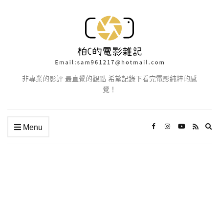
非專業的影評 最直覺的觀點 希望記錄下看完電影純粹的感
覺！
Ex
Menu
se
fo