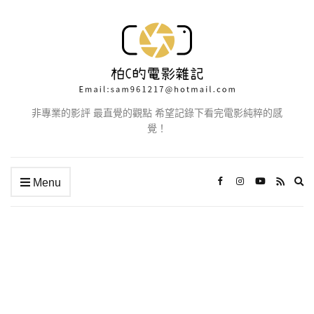
非專業的影評 最直覺的觀點 希望記錄下看完電影純粹的感
覺！
Ex
Menu
se
fo