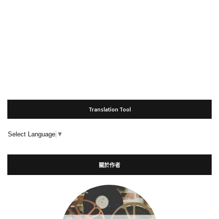
Translation Tool
Select Language
▼
關於作者