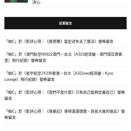
決心
近期留言
「
柏C
」於〈
影評心得｜《奧德賽》當史詩失去了魔法
〉發佈留言
「
柏C
」於〈
澳門航空NX622澳門－台北［A321經濟艙、澳門環亞貴賓
室］飛行紀錄
〉發佈留言
「
柏C
」於〈
星宇航空JX236香港－台北［A321neo經濟艙、Kyra
Lounge］飛行紀錄
〉發佈留言
「
柏C
」於〈
影評心得｜《我們不是什麼》只有自己能夠定義自己
〉發佈
留言
「
柏C
」於〈
影評心得｜《尋秦記》尋得滿滿情懷，與長大後的彼此
〉發
佈留言