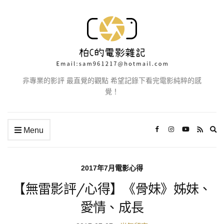
非專業的影評 最直覺的觀點 希望記錄下看完電影純粹的感
覺！
Ex
Menu
se
fo
2017年7月電影心得
【無雷影評/心得】《骨妹》姊妹、
愛情、成長