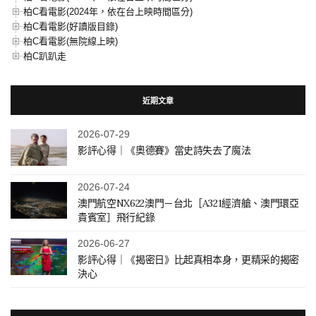
柏C看電影(2024年，依在台上映時間區分)
柏C看電影(好讀版目錄)
柏C看電影(無院線上映)
柏C趴趴走
近期文章
2026-07-29
影評心得｜《奧德賽》當史詩失去了魔法
2026-07-24
澳門航空NX622澳門－台北［A321經濟艙、澳門環亞
貴賓室］飛行紀錄
2026-06-27
影評心得｜《揭密日》比起真相本身，更精采的揭密
決心