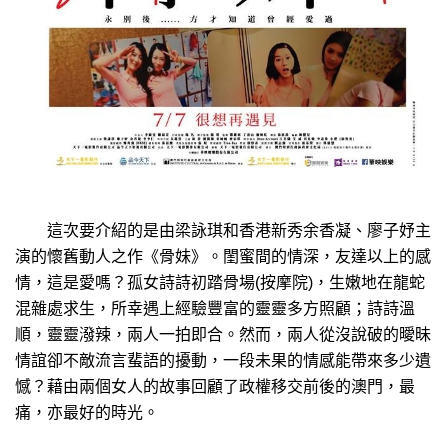
這次要介紹的是由梁詠琪和香港新秀余香凝、廖子妤主
演的懷舊動人之作《骨妹》。閨蜜間的情深，友達以上的感
情，這是愛嗎？孤女詩詩初踏骨場(按摩院)，生嫩地在龍蛇
混雜處求生，所幸遇上經驗豐富的靈靈多方照顧；詩詩溫
順，靈靈潑辣，兩人一拍即合。然而，兩人從沒說破的曖昧
情誼卻不敵流言蜚語的擾動，一段未果的情感能帶來多少遺
憾？藉由兩個女人的故事回顧了政權移交前後的澳門，最
痛，亦最好的時光。