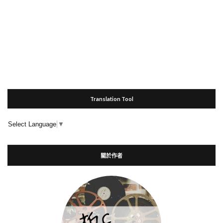
Translation Tool
Select Language
▼
關於作者