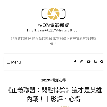
非專業的影評 最直覺的觀點 希望記錄下看完電影純粹的感
覺！
Ex
Menu
se
fo
2013年電影心得
《正義聯盟：閃點悖論》這才是英雄
內戰！｜影評．心得