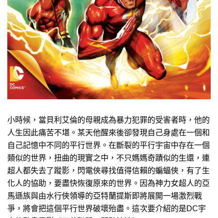
小時候，當貝利艾倫的母親成為暴力犯罪的受害者時，他的
人生因此痛苦不堪。某天他醒來後卻發現自己身處在一個和
自己記憶中不同的平行世界。在斷裂的平行宇宙中存在一個
類似的世界，扭曲的現實之中，不只媽媽奇蹟似的生還，連
超人都失去了蹤影，閃電俠尋找值得信賴的蝙蝠俠，有了生
化人的協助，要盡快恢復原來的世界。因為神力女超人的亞
馬遜族與由水行俠領導的亞特蘭提斯即將展開一場激烈戰
爭，將會把這個平行世界破壞殆盡。這次要介紹的是DC宇