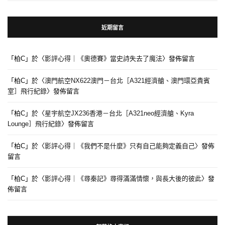
近期留言
「
柏C
」於〈
影評心得｜《奧德賽》當史詩失去了魔法
〉發佈留言
「
柏C
」於〈
澳門航空NX622澳門－台北［A321經濟艙、澳門環亞貴賓
室］飛行紀錄
〉發佈留言
「
柏C
」於〈
星宇航空JX236香港－台北［A321neo經濟艙、Kyra
Lounge］飛行紀錄
〉發佈留言
「
柏C
」於〈
影評心得｜《我們不是什麼》只有自己能夠定義自己
〉發佈
留言
「
柏C
」於〈
影評心得｜《尋秦記》尋得滿滿情懷，與長大後的彼此
〉發
佈留言