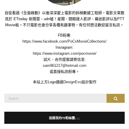
自從看過《全面啟動》以後深深愛上電影的斜槓數據工程師，電影文章散
見於 ETtoday 新聞雲、udn噓！星聞、開眼達人影評、幕迷影評以及PTT
Movie板。不只電影也會分享各種有趣事物，有任何想法歡迎留言私訊。
FB粉專:
https://www.facebook.com/PoCsMovieCollections/
Insragram:
https://www.instagram.com/pocmovie/
試片、合作提案請寄信至:
sam961217@hotmail.com
或直接私訊粉專。
本站上方Logo通過
DesignEvo
設計製作
Search
Search
for:
追蹤我的FB粉絲團↓↓↓