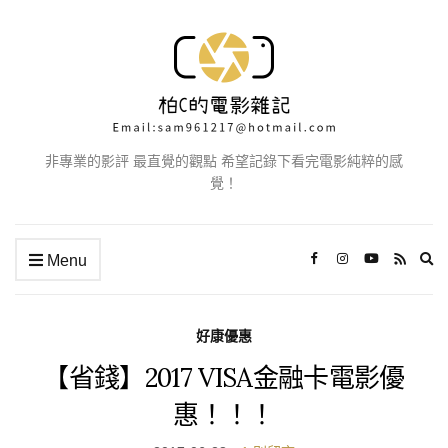
非專業的影評 最直覺的觀點 希望記錄下看完電影純粹的感
覺！
Ex
Menu
se
fo
好康優惠
【省錢】2017 VISA金融卡電影優
惠！！！