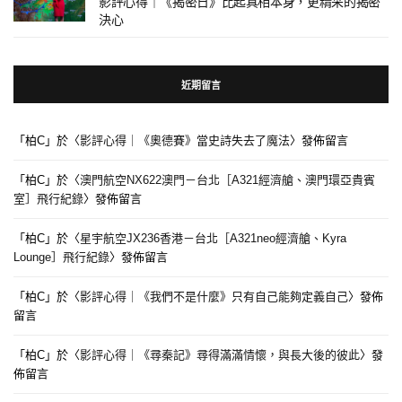
影評心得｜《揭密日》比起真相本身，更精采的揭密
決心
近期留言
「
柏C
」於〈
影評心得｜《奧德賽》當史詩失去了魔法
〉發佈留言
「
柏C
」於〈
澳門航空NX622澳門－台北［A321經濟艙、澳門環亞貴賓
室］飛行紀錄
〉發佈留言
「
柏C
」於〈
星宇航空JX236香港－台北［A321neo經濟艙、Kyra
Lounge］飛行紀錄
〉發佈留言
「
柏C
」於〈
影評心得｜《我們不是什麼》只有自己能夠定義自己
〉發佈
留言
「
柏C
」於〈
影評心得｜《尋秦記》尋得滿滿情懷，與長大後的彼此
〉發
佈留言