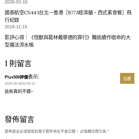
2026-02-15
國泰航空CX443台北－香港［B773經濟艙、西式素食餐］飛
行紀錄
2018-11-15
影評心得｜《怪獸與葛林戴華德的罪行》難逃續作宿命的大
型魔法流水帳
1 則留言
表示:
Plus500評價
回覆
2020-05-0620:00:15
這些真的不錯~
發佈留言
發佈留言必須填寫的電子郵件地址不會公開。
必填欄位標示為
*