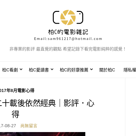
非專業的影評 最直覺的觀點 希望記錄下看完電影純粹的感覺！
柏C看劇
柏C愛讀書
柏C的好康推薦
關於柏C
隱私
017年8月電影心得
二十載後依然經典｜影評．心
得
17-08-27
尚無留言