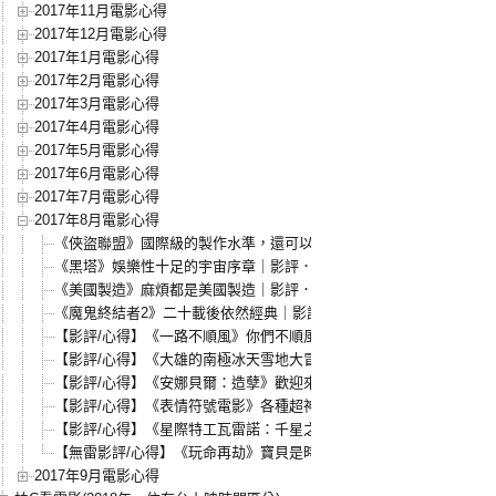
2017年11月電影心得
2017年12月電影心得
2017年1月電影心得
2017年2月電影心得
2017年3月電影心得
2017年4月電影心得
2017年5月電影心得
2017年6月電影心得
2017年7月電影心得
2017年8月電影心得
《俠盜聯盟》國際級的製作水準，還可以更好的劇本設計｜影評．心
《黑塔》娛樂性十足的宇宙序章｜影評．心得
《美國製造》麻煩都是美國製造｜影評．心得
《魔鬼終結者2》二十載後依然經典｜影評．心得
【影評/心得】《一路不順風》你們不順風，我們笑到掛！
【影評/心得】《大雄的南極冰天雪地大冒險》打破物理定律，穿越時
【影評/心得】《安娜貝爾：造孽》歡迎來到小貝的娃娃房！
【影評/心得】《表情符號電影》各種超神置入，我覺得可以！
【影評/心得】《星際特工瓦雷諾：千星之城》盧貝松的科幻狂想
【無雷影評/心得】《玩命再劫》寶貝是時候長大了！
2017年9月電影心得