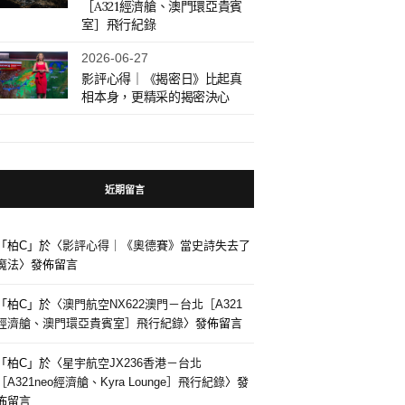
［A321經濟艙、澳門環亞貴賓
室］飛行紀錄
2026-06-27
影評心得｜《揭密日》比起真
相本身，更精采的揭密決心
近期留言
「
柏C
」於〈
影評心得｜《奧德賽》當史詩失去了
魔法
〉發佈留言
「
柏C
」於〈
澳門航空NX622澳門－台北［A321
經濟艙、澳門環亞貴賓室］飛行紀錄
〉發佈留言
「
柏C
」於〈
星宇航空JX236香港－台北
［A321neo經濟艙、Kyra Lounge］飛行紀錄
〉發
佈留言