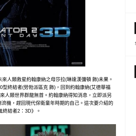
來人類救星約翰康納之母莎拉(琳達漢彌頓 飾)未果。
0型終結者(勞勃派區克 飾)，回到約翰康納(艾德華福
未來人類世界群龍無首。約翰康納得知消息，立即派另
光倒流機，趕回現代保衛童年時期的自己。這次要介紹的
鬼終結者2：3D》。