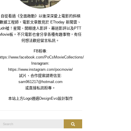
自從看過《全面啟動》以後深深愛上電影的斜槓
數據工程師，電影文章散見於 ETtoday 新聞雲、
udn噓！星聞、開眼達人影評、幕迷影評以及PTT
Movie板。不只電影也會分享各種有趣事物，有任
何想法歡迎留言私訊。
FB粉專:
https://www.facebook.com/PoCsMovieCollections/
Insragram:
https://www.instagram.com/pocmovie/
試片、合作提案請寄信至:
sam961217@hotmail.com
或直接私訊粉專。
本站上方Logo通過
DesignEvo
設計製作
Search
Search
or: