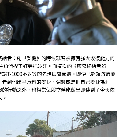
終結者：創世契機》的時候就替被擁有強大恢復能力的
糾纏的主角們捏了好幾把冷汗。而這次的《魔鬼終結者2》
讓T-1000不對等的先進展露無遺。即使已經領教過液
，看到他出乎意料的變身、偷襲或是把自己變身為利
沒的行動之外，也相當佩服當時能做出即使到了今天依
人。