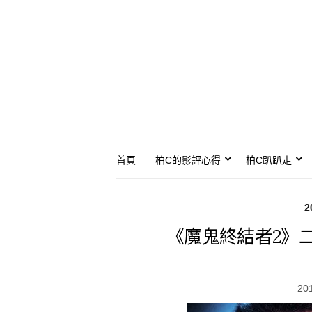
首頁
柏C的影評心得
柏C趴趴走
2
《魔鬼終結者2》
20