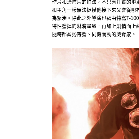
作片和恐怖片的拍法，不只有扎實的飛車
和主角一樣無法捉摸他接下來又會從哪
為緊湊。除此之外導演也藉由特寫T-100
特性發揮的淋漓盡致，再加上劇情面上終
隨時都蓄勢待發、伺機而動的威脅感。