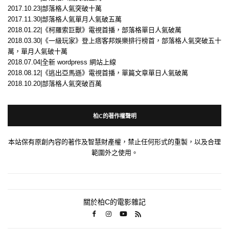
2017.10.23|部落格人氣突破十萬
2017.11.30|部落格人氣單月人氣破五萬
2018.01.22|《柯羅索巨獸》電視首播，部落格單日人氣破萬
2018.03.30|《一級玩家》登上痞客邦娛樂排行榜首，部落格人氣突破五十
萬，單月人氣破十萬
2018.07.04|全新 wordpress 網站上線
2018.08.12|《逃出亞馬遜》電視首播，單篇文章單日人氣破萬
2018.10.20|部落格人氣突破百萬
柏C的著作權聲明
本站保有原創內容的著作及智慧財產權，禁止任何形式的重製，以及合理
範圍外之使用。
關於柏C的電影雜記