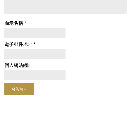
顯示名稱
*
電子郵件地址
*
個人網站網址