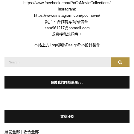
https://www.facebook.com/PoCsMovieCollections/
Insragram:
https://www.instagram.com/pocmovie/
試片、合作提案請寄信至:
sam961217@hotmail.com
或直接私訊粉專。
本站上方Logo通過
DesignEvo
設計製作
Search
Search
for:
追蹤我的FB粉絲團↓↓↓
文章分類
展開全部
|
收合全部