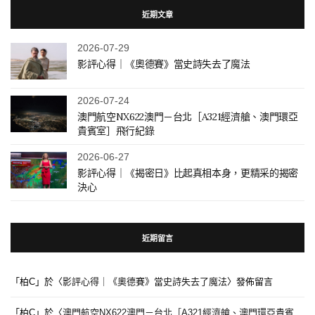
近期文章
2026-07-29
影評心得｜《奧德賽》當史詩失去了魔法
2026-07-24
澳門航空NX622澳門－台北［A321經濟艙、澳門環亞
貴賓室］飛行紀錄
2026-06-27
影評心得｜《揭密日》比起真相本身，更精采的揭密
決心
近期留言
「
柏C
」於〈
影評心得｜《奧德賽》當史詩失去了魔法
〉發佈留言
「
柏C
」於〈
澳門航空NX622澳門－台北［A321經濟艙、澳門環亞貴賓