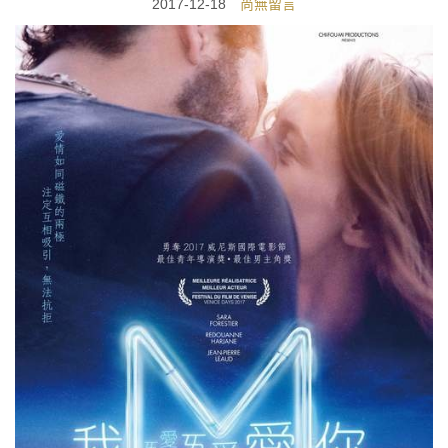
2017-12-18
尚無留言