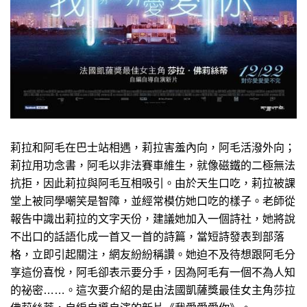
莉拉和阿毛在巴士站相遇，莉拉害羞內向，阿毛活潑外向；
莉拉用功念書，阿毛以非法賽車維生，就像磁鐵的二極無法
抗拒，因此莉拉與阿毛互相吸引。由於天生口吃，莉拉被課
堂上被同學嘲笑是智障，並經常模仿她口吃的樣子。老師從
報告中識出莉拉的文字天份，建議她加入一個詩社，她將說
不出口的話語化成一首又一首的詩篇，當短詩發表到部落
格，立即引起關注，網友紛紛稱讚。她迫不及待想跟阿毛分
享這份喜悅，阿毛卻表示要分手，因為阿毛有一個不為人知
的祕密……。這次要介紹的是由法國凱薩獎最佳女主角莎拉