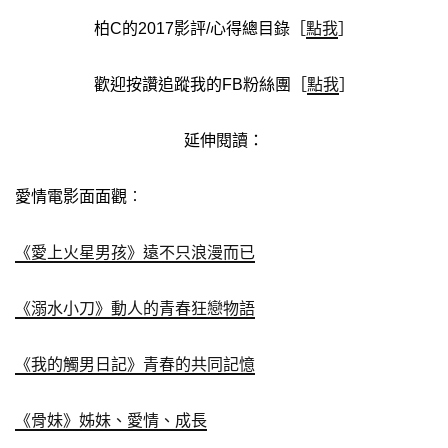
柏C的2017影評/心得總目錄［
點我
］
歡迎按讚追蹤我的FB粉絲團［
點我
］
延伸閱讀：
愛情電影面面觀︰
《愛上火星男孩》遠不只浪漫而已
《溺水小刀》動人的青春狂戀物語
《我的觸男日記》青春的共同記憶
《骨妹》姊妹、愛情、成長