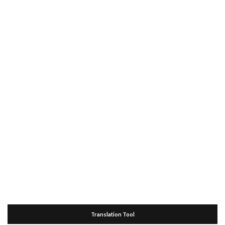
Translation Tool