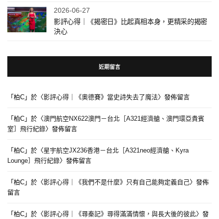
2026-06-27
影評心得｜《揭密日》比起真相本身，更精采的揭密
決心
近期留言
「
柏C
」於〈
影評心得｜《奧德賽》當史詩失去了魔法
〉發佈留言
「
柏C
」於〈
澳門航空NX622澳門－台北［A321經濟艙、澳門環亞貴賓
室］飛行紀錄
〉發佈留言
「
柏C
」於〈
星宇航空JX236香港－台北［A321neo經濟艙、Kyra
Lounge］飛行紀錄
〉發佈留言
「
柏C
」於〈
影評心得｜《我們不是什麼》只有自己能夠定義自己
〉發佈
留言
「
柏C
」於〈
影評心得｜《尋秦記》尋得滿滿情懷，與長大後的彼此
〉發