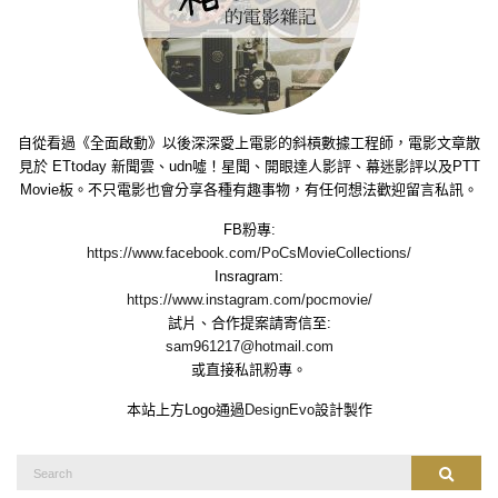
自從看過《全面啟動》以後深深愛上電影的斜槓數據工程師，電影文章散
見於 ETtoday 新聞雲、udn噓！星聞、開眼達人影評、幕迷影評以及PTT
Movie板。不只電影也會分享各種有趣事物，有任何想法歡迎留言私訊。
FB粉專:
https://www.facebook.com/PoCsMovieCollections/
Insragram:
https://www.instagram.com/pocmovie/
試片、合作提案請寄信至:
sam961217@hotmail.com
或直接私訊粉專。
本站上方Logo通過
DesignEvo
設計製作
Search
Search
for: