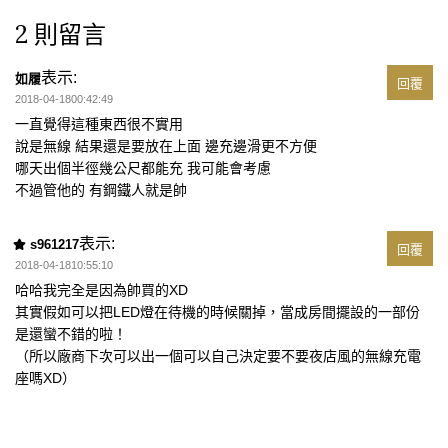
2 則留言
表示:
如履
回覆
2018-04-1800:42:49
一直覺得這種東西很不實用
說是無線 結果還是要放在上面 邊充邊滑更不方便
哪天出個半徑幾公尺都能充 我可能會考慮
不過管他的 有鋼鐵人就是帥
表示:
s961217
回覆
2018-04-1810:55:10
哈哈我完全是因為帥買的XD
其實假如可以把LED燈在待機的時候關掉，當成房間擺設的一部份
是還蠻不錯的啦！
（所以廠商下次可以出一個可以自己決定要不要夜店風的無線充電
座嗎XD）