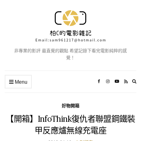
非專業的影評 最直覺的觀點 希望記錄下看完電影純粹的感
覺！
Ex
Menu
se
fo
好物開箱
【開箱】InfoThink復仇者聯盟鋼鐵裝
甲反應爐無線充電座