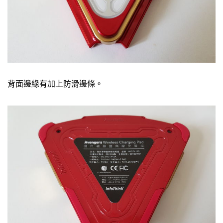
背面邊緣有加上防滑邊條。