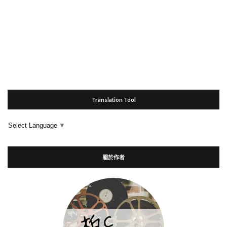
Translation Tool
Select Language
▼
關於作者