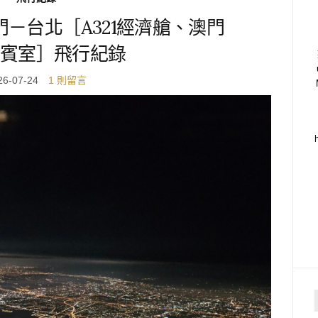
門－台北［A321經濟艙、澳門
賓室］飛行紀錄
26-07-24
1 則留言
f