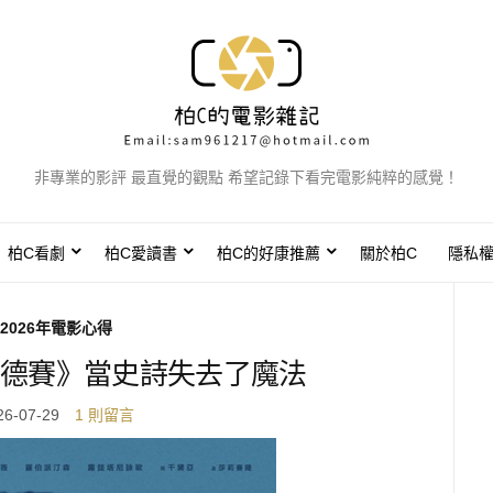
非專業的影評 最直覺的觀點 希望記錄下看完電影純粹的感覺！
柏C看劇
柏C愛讀書
柏C的好康推薦
關於柏C
隱私
2026年電影心得
德賽》當史詩失去了魔法
26-07-29
1 則留言