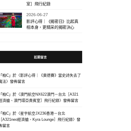
室］飛行紀錄
2026-06-27
影評心得｜《揭密日》比起真
相本身，更精采的揭密決心
近期留言
「
柏C
」於〈
影評心得｜《奧德賽》當史詩失去了
魔法
〉發佈留言
「
柏C
」於〈
澳門航空NX622澳門－台北［A321
經濟艙、澳門環亞貴賓室］飛行紀錄
〉發佈留言
「
柏C
」於〈
星宇航空JX236香港－台北
［A321neo經濟艙、Kyra Lounge］飛行紀錄
〉發
佈留言