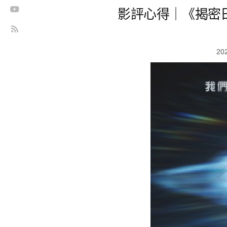
影評心得｜《揭密
20