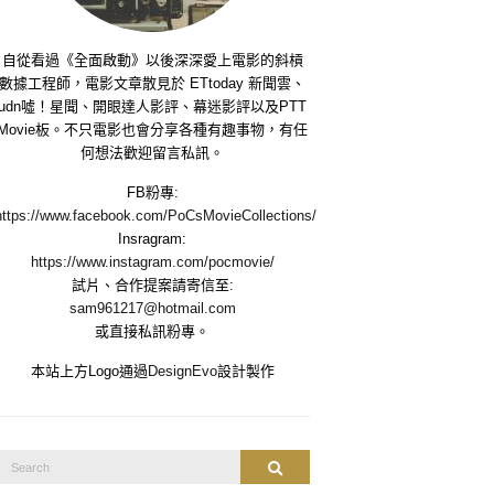
自從看過《全面啟動》以後深深愛上電影的斜槓
數據工程師，電影文章散見於 ETtoday 新聞雲、
udn噓！星聞、開眼達人影評、幕迷影評以及PTT
Movie板。不只電影也會分享各種有趣事物，有任
何想法歡迎留言私訊。
FB粉專:
https://www.facebook.com/PoCsMovieCollections/
Insragram:
https://www.instagram.com/pocmovie/
試片、合作提案請寄信至:
sam961217@hotmail.com
或直接私訊粉專。
本站上方Logo通過
DesignEvo
設計製作
Search
Search
or: