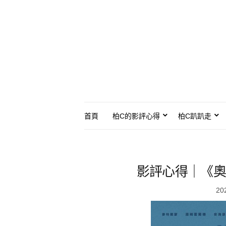
首頁
柏C的影評心得
柏C趴趴走
影評心得｜《奧
20