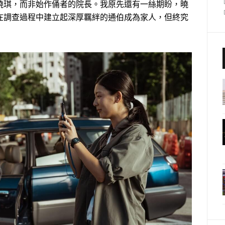
曉琪，而非始作俑者的院長。我原先還有一絲期盼，曉
在調查過程中建立起深厚羈絆的通伯成為家人，但終究