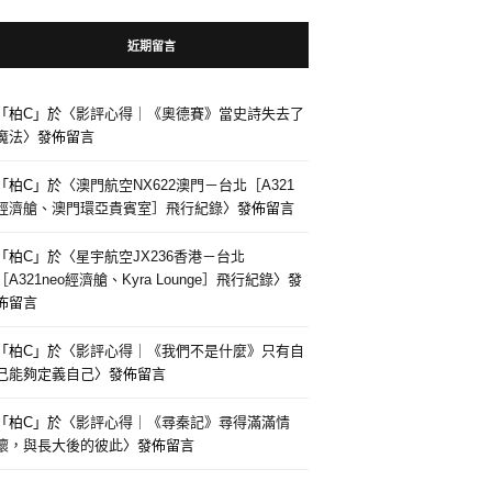
近期留言
「
柏C
」於〈
影評心得｜《奧德賽》當史詩失去了
魔法
〉發佈留言
「
柏C
」於〈
澳門航空NX622澳門－台北［A321
經濟艙、澳門環亞貴賓室］飛行紀錄
〉發佈留言
「
柏C
」於〈
星宇航空JX236香港－台北
［A321neo經濟艙、Kyra Lounge］飛行紀錄
〉發
佈留言
「
柏C
」於〈
影評心得｜《我們不是什麼》只有自
己能夠定義自己
〉發佈留言
「
柏C
」於〈
影評心得｜《尋秦記》尋得滿滿情
懷，與長大後的彼此
〉發佈留言