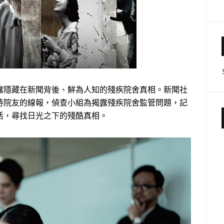
露隱藏在新聞背後、鮮為人知的殘疾院舍真相。新聞社
待院友的線報，偵查小組為揭露殘疾院舍監管問題，記
活，尋找日光之下的殘酷真相。