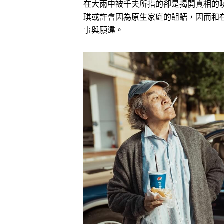
在大雨中被千夫所指的卻是揭開真相的
琪或許會因為原生家庭的齟齬，因而和
事與願違。