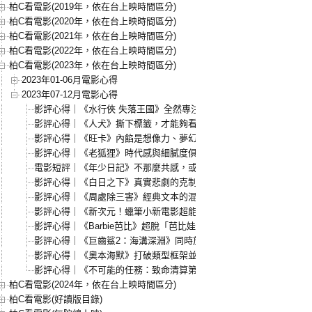
柏C看電影(2019年，依在台上映時間區分)
柏C看電影(2020年，依在台上映時間區分)
柏C看電影(2021年，依在台上映時間區分)
柏C看電影(2022年，依在台上映時間區分)
柏C看電影(2023年，依在台上映時間區分)
2023年01-06月電影心得
2023年07-12月電影心得
影評心得｜《水行俠 失落王國》全然專注娛樂，超多致敬根本以一抵
影評心得｜《人犬》撕下標籤，才能夠看見
影評心得｜《旺卡》內餡是想像力、夢幻感，和滿滿的甜茶魅力！
影評心得｜《老狐狸》時代感與細膩度俱足，然而意旨太過簡單
電影短評｜《年少日記》不那麼共感，或許是因為仍懷希望
影評心得｜《白日之下》真實悲劇的克制復現
影評心得｜《周處除三害》經典文本的混血新詮
影評心得｜《新次元！蠟筆小新電影超能力大決戰～飛吧！手卷壽司～
影評心得｜《Barbie芭比》超脫「芭比娃娃」，然而神作未滿
影評心得｜《巨齒鯊2：海溝深淵》同時放大優缺點，結論就是爽度滿
影評心得｜《奧本海默》打破類型框架並重新定義「感同身受」
影評心得｜《不可能的任務：致命清算第一章》「少一味」的雙倍奉
柏C看電影(2024年，依在台上映時間區分)
柏C看電影(好讀版目錄)