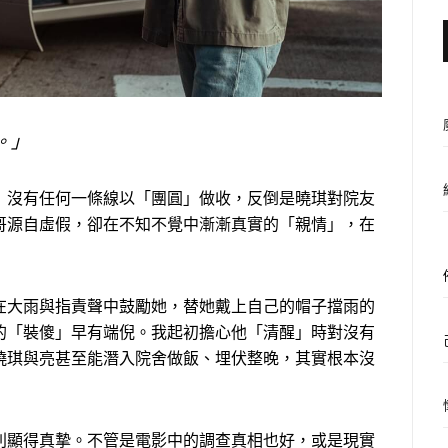
。」
》沒有任何一條線以「團圓」做收，反倒是曉琪對院友
哥源自虛假，卻在不知不覺中漸漸真實的「親情」，在
在大雨與指責聲中鼓勵她，替她戴上自己的帽子擋雨的
的「裝傻」早有端倪。我起初擔心他「清醒」時對沒有
曉琪與亮甚至能潛入院舍做飯、埋伏整晚，其實根本沒
別顯得真摯。不管是電影中的調查真相也好，或是現實