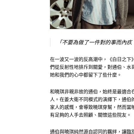
「不要為做了一件對的事而內疚
在一波又一波的反高潮中，《白日之下
們從反射性地排斥到關愛，對通伯、水
她和我們的心中都留下了些什麼。
和曉琪非親非故的通伯，始終是最適合
人。在姜大衛不同模式的演繹下，通伯
家人的感慨，會導致曉琪穿幫，然而當
有足夠的人手去照顧、關懷這些院友。
通伯與曉琪純然源自認同的羈絆，讓臨