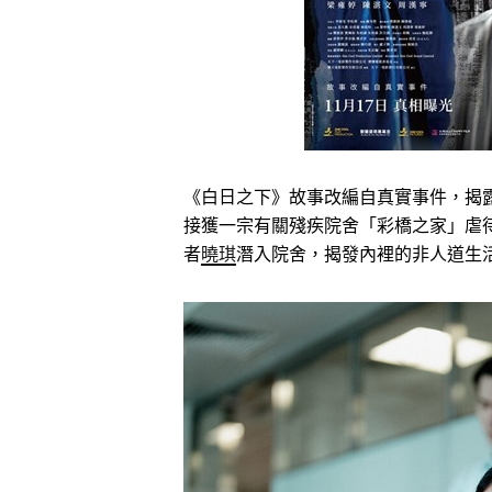
《白日之下》故事改編自真實事件，揭
接獲一宗有關殘疾院舍「彩橋之家」虐
者
曉琪
潛入院舍，揭發內裡的非人道生