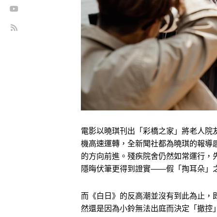
電影以曉琪刊出「彩橋之家」將老人院
機高速運轉，全新聞社都為曉琪的報導
的方向前進。殘疾院舍仍然如常運行，
隱晦伏筆更得到證實——假「掏耳朵」
而《白日》的反高潮並沒有到此為止，
然還是因為小鈴無法出庭而決定「撤控