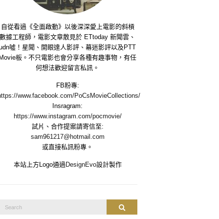
自從看過《全面啟動》以後深深愛上電影的斜槓
數據工程師，電影文章散見於 ETtoday 新聞雲、
udn噓！星聞、開眼達人影評、幕迷影評以及PTT
Movie板。不只電影也會分享各種有趣事物，有任
何想法歡迎留言私訊。
FB粉專:
https://www.facebook.com/PoCsMovieCollections/
Insragram:
https://www.instagram.com/pocmovie/
試片、合作提案請寄信至:
sam961217@hotmail.com
或直接私訊粉專。
本站上方Logo通過
DesignEvo
設計製作
Search
Search
or: