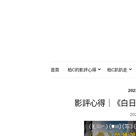
首頁
柏C的影評心得
柏C趴趴走
20
影評心得｜《白日
20