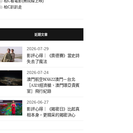
柏C看電影(無院線上映)
柏C趴趴走
近期文章
2026-07-29
影評心得｜《奧德賽》當史詩
失去了魔法
2026-07-24
澳門航空NX622澳門－台北
［A321經濟艙、澳門環亞貴賓
室］飛行紀錄
2026-06-27
影評心得｜《揭密日》比起真
相本身，更精采的揭密決心