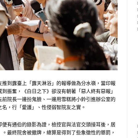
友推到露臺上「露天淋浴」的報導做為分水嶺，當印報
感到振奮，《白日之下》卻沒有朝著「惡人終有惡報」
先前院長一邊扮鬼臉、一邊用雪糕將小鈴引進辦公室的
之名，行「愛護」、性侵弱智院友之實。
即便有通伯的錄影為證，檢控官與法官交頭接耳後，居
」。最終院舍被撤牌，總算是得到了些象徵性的懲罰，