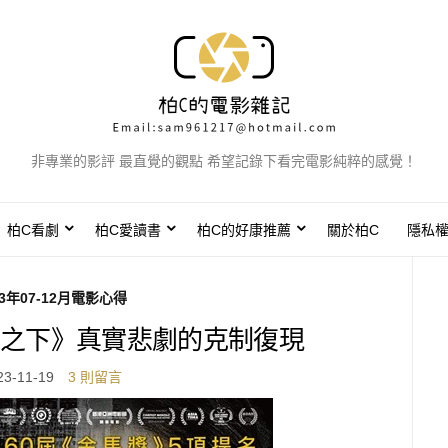
非專業的影評 最直覺的觀點 希望記錄下看完電影純粹的感覺！
柏C看劇
柏C愛讀書
柏C的好康推薦
關於柏C
隱私
23年07-12月電影心得
之下》真實悲劇的克制復現
23-11-19
3 則留言