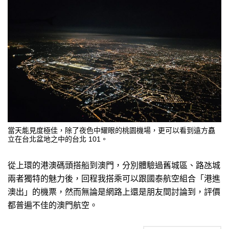
當天能見度極佳，除了夜色中耀眼的桃園機場，更可以看到遠方矗
立在台北盆地之中的台北 101。
從上環的港澳碼頭搭船到澳門，分別體驗過舊城區、路氹城
兩者獨特的魅力後，回程我搭乘可以跟國泰航空組合「港進
澳出」的機票，然而無論是網路上還是朋友間討論到，評價
都普遍不佳的澳門航空。