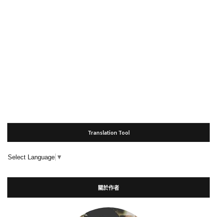
Translation Tool
Select Language
▼
關於作者