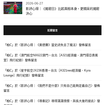
2026-06-27
影評心得｜《揭密日》比起真相本身，更精采的揭密
決心
近期留言
「
柏C
」於〈
影評心得｜《奧德賽》當史詩失去了魔法
〉發佈留言
「
柏C
」於〈
澳門航空NX622澳門－台北［A321經濟艙、澳門環亞貴賓
室］飛行紀錄
〉發佈留言
「
柏C
」於〈
星宇航空JX236香港－台北［A321neo經濟艙、Kyra
Lounge］飛行紀錄
〉發佈留言
「
柏C
」於〈
影評心得｜《我們不是什麼》只有自己能夠定義自己
〉發佈
留言
「
柏C
」於〈
影評心得｜《尋秦記》尋得滿滿情懷，與長大後的彼此
〉發