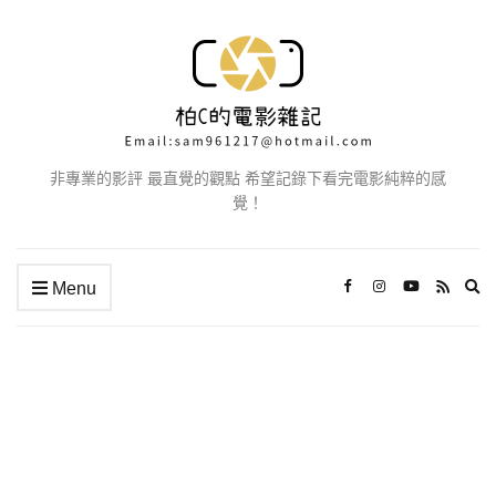
非專業的影評 最直覺的觀點 希望記錄下看完電影純粹的感
覺！
Ex
Menu
se
fo