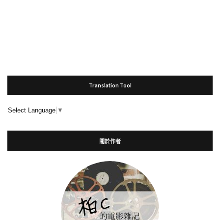
Translation Tool
Select Language
▼
關於作者