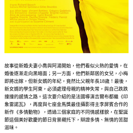
故事從新婚夫妻小喬與阿湯開始，他們看似火熱的愛情，在
婚後逐漸走向黑暗面；另一方面，他們新鄰居的女兒，小梅
即將出嫁，但新女婿的年紀，竟然比父親年長18歲！最後，
新女婿的學生阿東，必須處理母親的精神失常，與自己跌跌
撞撞的感情之路。這次要介紹的是法國導演吉爾布都繼《印
象雷諾瓦》，再度與七座金馬獎最佳攝影得主李屏賓合作的
新作《多情動物》，透過三個家庭的不同情感樣貌，在聖誕
節這個美好歡慶的節日背景襯托下，辯證多情、無情的苦甜
滋味。