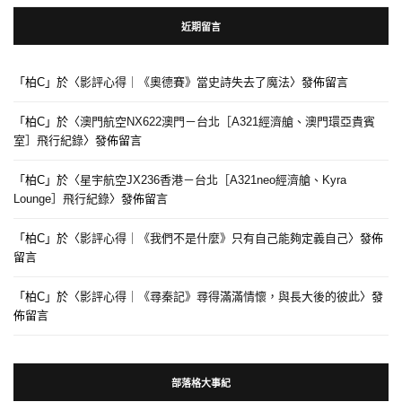
近期留言
「
柏C
」於〈
影評心得｜《奧德賽》當史詩失去了魔法
〉發佈留言
「
柏C
」於〈
澳門航空NX622澳門－台北［A321經濟艙、澳門環亞貴賓
室］飛行紀錄
〉發佈留言
「
柏C
」於〈
星宇航空JX236香港－台北［A321neo經濟艙、Kyra
Lounge］飛行紀錄
〉發佈留言
「
柏C
」於〈
影評心得｜《我們不是什麼》只有自己能夠定義自己
〉發佈
留言
「
柏C
」於〈
影評心得｜《尋秦記》尋得滿滿情懷，與長大後的彼此
〉發
佈留言
部落格大事紀