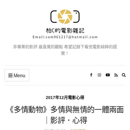
非專業的影評 最直覺的觀點 希望記錄下看完電影純粹的感
覺！
Ex
Menu
se
fo
2017年12月電影心得
《多情動物》多情與無情的一體兩面
｜影評．心得