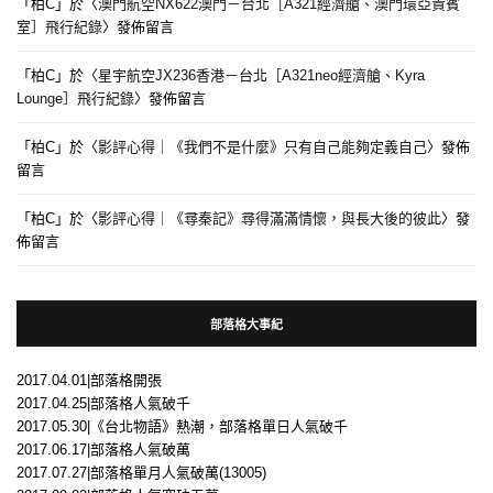
「
柏C
」於〈
澳門航空NX622澳門－台北［A321經濟艙、澳門環亞貴賓
室］飛行紀錄
〉發佈留言
「
柏C
」於〈
星宇航空JX236香港－台北［A321neo經濟艙、Kyra
Lounge］飛行紀錄
〉發佈留言
「
柏C
」於〈
影評心得｜《我們不是什麼》只有自己能夠定義自己
〉發佈
留言
「
柏C
」於〈
影評心得｜《尋秦記》尋得滿滿情懷，與長大後的彼此
〉發
佈留言
部落格大事紀
2017.04.01|部落格開張
2017.04.25|部落格人氣破千
2017.05.30|《台北物語》熱潮，部落格單日人氣破千
2017.06.17|部落格人氣破萬
2017.07.27|部落格單月人氣破萬(13005)