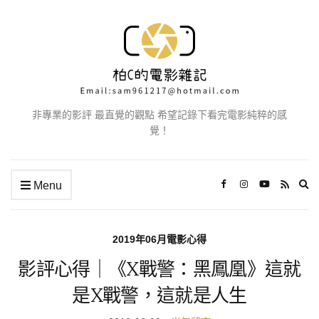
非專業的影評 最直覺的觀點 希望記錄下看完電影純粹的感
覺！
Ex
Menu
se
fo
2019年06月電影心得
影評心得｜《X戰警：黑鳳凰》這就
是X戰警，這就是人生