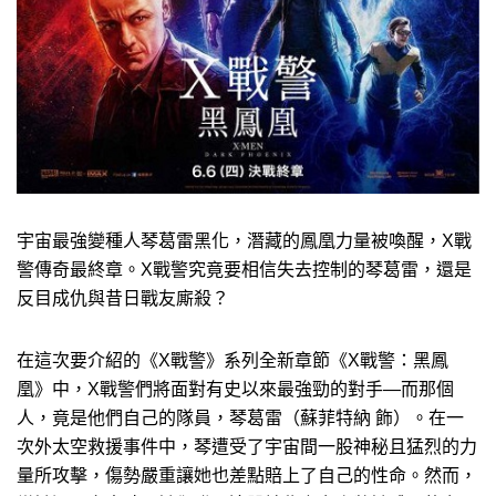
宇宙最強變種人琴葛雷黑化，潛藏的鳳凰力量被喚醒，X戰
警傳奇最終章。X戰警究竟要相信失去控制的琴葛雷，還是
反目成仇與昔日戰友廝殺？
在這次要介紹的《X戰警》系列全新章節《X戰警：黑鳳
凰》中，X戰警們將面對有史以來最強勁的對手—而那個
人，竟是他們自己的隊員，琴葛雷（蘇菲特納 飾）。在一
次外太空救援事件中，琴遭受了宇宙間一股神秘且猛烈的力
量所攻擊，傷勢嚴重讓她也差點賠上了自己的性命。然而，