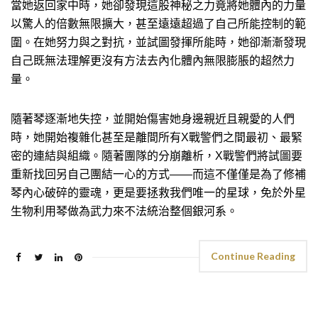
當她返回家中時，她卻發現這股神秘之力竟將她體內的力量
以驚人的倍數無限擴大，甚至遠遠超過了自己所能控制的範
圍。在她努力與之對抗，並試圖發揮所能時，她卻漸漸發現
自己既無法理解更沒有方法去內化體內無限膨脹的超然力
量。
隨著琴逐漸地失控，並開始傷害她身邊親近且親愛的人們
時，她開始複雜化甚至是離間所有X戰警們之間最初、最緊
密的連結與組織。隨著團隊的分崩離析，X戰警們將試圖要
重新找回另自己團結一心的方式——而這不僅僅是為了修補
琴內心破碎的靈魂，更是要拯救我們唯一的星球，免於外星
生物利用琴做為武力來不法統治整個銀河系。
Continue Reading