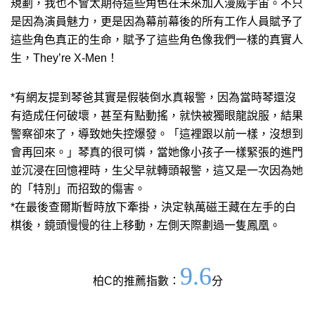
規劃，我也不會太期待這些角色在未來加入漫威宇宙。不只
是因為演員魅力，更是因為幕前幕後的所有工作人員賦予了
這些角色真正的生命，賦予了這些角色像我們一樣的真實人
生，They’re X-Men！
*有網友提到琴爸其實是假裝倒水真報警，因為當時琴還沒
有造成任何破壞，甚至有點動搖，就快被獨眼龍說服，結果
警察卻來了，導致她失控爆發。「這裡跟以前一樣，沒想到
會再回來。」琴真的很可憐，當她像小孩子一樣緊張的進門
並沉浸在回憶裡時，生父早就轉頭報警，這又是一次因為她
的「特別」而招致的傷害。
*在最後查爾斯暫時放下牽掛，決定執萬磁王藏在左手的白
棋後，鏡頭慢慢的往上移動，左側天際劃過一隻鳳凰。
9.6
柏C的推薦指數：
分