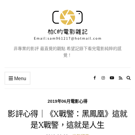
非專業的影評 最直覺的觀點 希望記錄下看完電影純粹的感
覺！
Ex
Menu
se
fo
2019年06月電影心得
影評心得｜《X戰警：黑鳳凰》這就
是X戰警，這就是人生