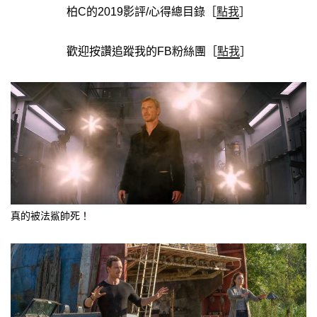
柏C的2019影評/心得總目錄［
點我
］
歡迎按讚追蹤我的FB粉絲團［
點我
］
真的被法鯊帥死！