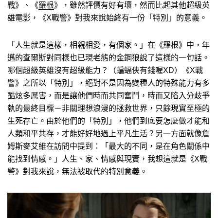
戰》、《
羅根
》，雖然評價有好有壞，然而比起其他超級英
雄電影，《X戰警》對我來說始終有一份「特別」的意義。
「人生就是這樣，相親相愛，有個家。」在《羅根》中，年
邁的查爾斯對同樣也已現老態的金鋼狼說了這樣的一句話。
哪個超級英雄沒有超級能力？（蝙蝠俠有錢喔XD）《X戰
警》之所以「特別」，絕對不是因為變種人的特殊能力有多
酷炫多厲害，而是讓他們時而共同奮鬥，時而又陷入分歧爭
執的最終目標－非關理想浪漫的拯救世界，只餘現實至極的
生死存亡。由於他們的「特別」，他們到底要怎麼做才能和
人類和平共存，才能好好地過上平凡生活？另一方面就像詹
姆斯麥艾維在訪問中提到：「最大的不同，是在角色關係中
能找到情感。」人生、家、情感與現實，我想這就是《X戰
警》對我來說，無法被取代的特別意義。