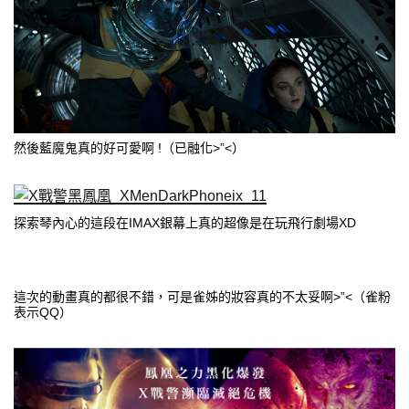
然後藍魔鬼真的好可愛啊 !（已融化>”<）
探索琴內心的這段在IMAX銀幕上真的超像是在玩飛行劇場XD