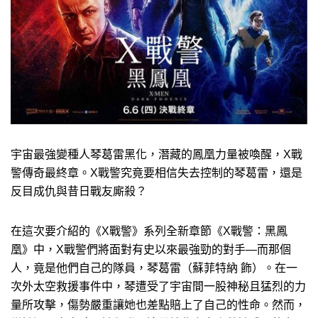
宇宙最強變種人琴葛雷黑化，潛藏的鳳凰力量被喚醒，X戰
警傳奇最終章。X戰警究竟要相信失去控制的琴葛雷，還是
反目成仇與昔日戰友廝殺？
在這次要介紹的《X戰警》系列全新章節《X戰警：黑鳳
凰》中，X戰警們將面對有史以來最強勁的對手—而那個
人，竟是他們自己的隊員，琴葛雷（蘇菲特納 飾）。在一
次外太空救援事件中，琴遭受了宇宙間一股神秘且猛烈的力
量所攻擊，傷勢嚴重讓她也差點賠上了自己的性命。然而，