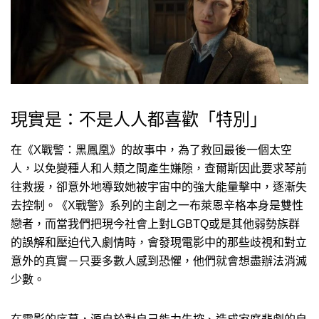
現實是：不是人人都喜歡「特別」
在《X戰警：黑鳳凰》的故事中，為了救回最後一個太空
人，以免變種人和人類之間產生嫌隙，查爾斯因此要求琴前
往救援，卻意外地導致她被宇宙中的強大能量擊中，逐漸失
去控制。《X戰警》系列的主創之一布萊恩辛格本身是雙性
戀者，而當我們把現今社會上對LGBTQ或是其他弱勢族群
的誤解和壓迫代入劇情時，會發現電影中的那些歧視和對立
意外的真實－只要多數人感到恐懼，他們就會想盡辦法消滅
少數。