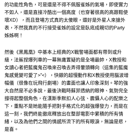
的功能性角色，可是還是不得不佩服雀姊的氣場，即使實力
不如人，還是直接冷酷出一個高度（也穿著很高的高跟鞋使
壞XD），而且登場方式真的太傻眼，還好是外星人來搶外
表，不然我真的不行接受雀姊的設定是臥底成親切的Party
姊姊啊！
然後《黑鳳凰》中基本上經典的X戰警場面都有帶到或升
級，法鯊捏爆列車的一幕無庸置疑的是全場最帥，X教授和
女讀心者把藍魔鬼召喚來召喚去弄得暈頭轉向（這集的藍魔
鬼感覺變可愛了>”<），快銀的超慢動作和X教授使用腦波增
幅儀（很像在玩飛行劇場）的畫面也讓人印象深刻。琴的強
大自然是不必多說，最後決戰時蘇菲透納的眼神、氣勢完全
撐得起整個角色，在漢斯季默扣人心弦、震懾人心的配樂之
下，重點不是她能隨手把對手格式化的超強爆發力，而是在
這一刻，我們終能徹底釋放出在整部電影中累積的所有情
緒，以及為他們之間的情感所流下的所有眼淚，無論是悲，
是喜。