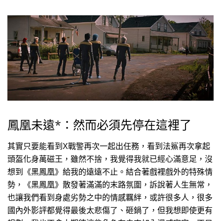
鳳凰未遠*：然而必須先停在這裡了
其實只要能看到X戰警再次一起出任務，看到法鯊再次拿起
頭盔化身萬磁王，雖然不捨，我覺得我就已經心滿意足，沒
想到《黑鳳凰》給我的遠遠不止。結合著戲裡戲外的特殊情
勢，《黑鳳凰》散發著滿滿的末路氛圍，訴說著人生無常，
也讓我們看到身處劣勢之中的情感羈絆，或許很多人，很多
國內外影評都覺得最後太悲傷了、砸鍋了，但我想即使更有