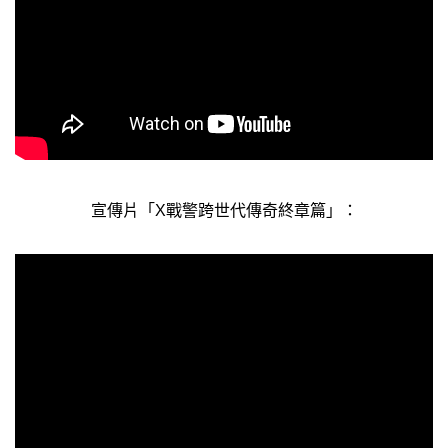
宣傳片「X戰警跨世代傳奇終章篇」：