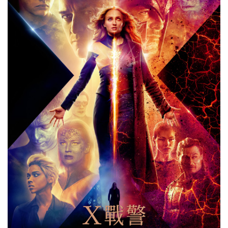
這次的動畫真的都很不錯，可是雀姊的妝容真的不太妥啊>”<（雀粉
表示QQ）