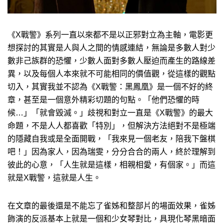
《X戰警》系列一直以來都不是以正邪對立為主軸，電影更
想探討的其實是人與人之間的情感連結，無論是多數人對少
數非己族群的恐懼，少數人面對多數人壓迫而產生的路線差
異，以及每個人本來就不可能相同的價值觀，從這樣的觀點
切入，其實我並不認為《X戰警：黑鳳凰》是一個不好的終
章，甚至是一個意外精彩切題的句點。「他們恐懼的時
候…」「就會毀滅。」歧視和對立一直是《X戰警》的最大
命題，不是人人都喜歡「特別」，但解決方法絕對不是極端
的隱藏自我或是全面開戰，「我來見一個老友，陪我下盤棋
吧！」因為家人，因為瑞雯，分分合合的兩人，終於理解到
彼此的心意，「人生就是這樣，相親相愛，有個家。」而這
就是X戰警，這就是人生。
在文章的最後還是不能忘了雀姊和整部片的場面效果，雀姊
飾演的反派基本上就是一個和少女琴對比，具現化琴黑暗面