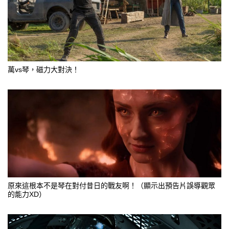
萬vs琴，磁力大對決！
原來這根本不是琴在對付昔日的戰友啊！（顯示出預告片誤導觀眾
的能力XD）