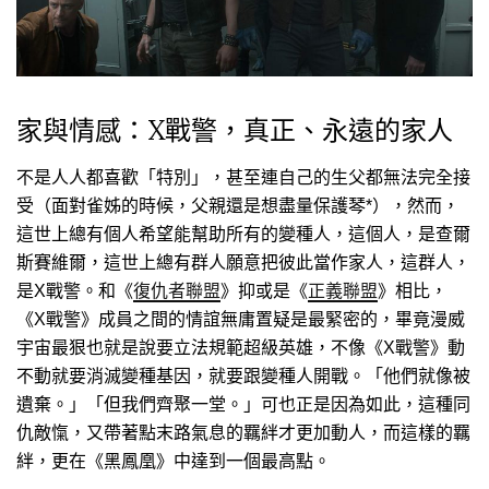
家與情感：X戰警，真正、永遠的家人
不是人人都喜歡「特別」，甚至連自己的生父都無法完全接
受（面對雀姊的時候，父親還是想盡量保護琴*），然而，
這世上總有個人希望能幫助所有的變種人，這個人，是查爾
斯賽維爾，這世上總有群人願意把彼此當作家人，這群人，
是X戰警。和《
復仇者聯盟
》抑或是《
正義聯盟
》相比，
《X戰警》成員之間的情誼無庸置疑是最緊密的，畢竟漫威
宇宙最狠也就是說要立法規範超級英雄，不像《X戰警》動
不動就要消滅變種基因，就要跟變種人開戰。「他們就像被
遺棄。」「但我們齊聚一堂。」可也正是因為如此，這種同
仇敵愾，又帶著點末路氣息的羈絆才更加動人，而這樣的羈
絆，更在《黑鳳凰》中達到一個最高點。