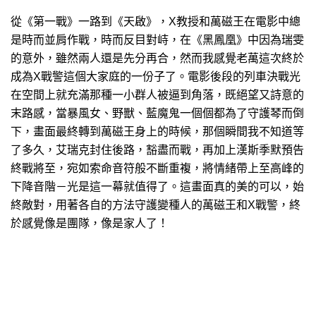
從《第一戰》一路到《天啟》，X教授和萬磁王在電影中總
是時而並肩作戰，時而反目對峙，在《黑鳳凰》中因為瑞雯
的意外，雖然兩人還是先分再合，然而我感覺老萬這次終於
成為X戰警這個大家庭的一份子了。電影後段的列車決戰光
在空間上就充滿那種一小群人被逼到角落，既絕望又詩意的
末路感，當暴風女、野獸、藍魔鬼一個個都為了守護琴而倒
下，畫面最終轉到萬磁王身上的時候，那個瞬間我不知道等
了多久，艾瑞克封住後路，豁盡而戰，再加上漢斯季默預告
終戰將至，宛如索命音符般不斷重複，將情緒帶上至高峰的
下降音階－光是這一幕就值得了。這畫面真的美的可以，始
終敵對，用著各自的方法守護變種人的萬磁王和X戰警，終
於感覺像是團隊，像是家人了！