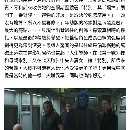
在電影的序幕，源自於對自己能力失控、造成家庭悲劇的自
責，琴和前來收養她的查爾斯圍繞著「特別」與「壞掉」展
開了一番對談。「禮物的好壞，是取決於妳怎麼用。」「妳
沒有壞掉，所以不需要修。」年幼版的琴絕對是《黑鳳凰》
最大的亮點之一，具現化出琴過往的創傷，探索真相時的掙
扎，以及最後的釋然與覺醒，把整個角色成長曲線的弧度刻
劃得更為深刻漂亮。最讓人驚喜的是以往總是偏激衝動的萬
磁王這次在電影裡居然也當起了人生導師，在《第一戰》裡
和母親永別，又在《天啟》中失去妻女，論「特別」所帶來
的苦難，大概不可能有人比他承受得更多了吧！更何況琴就
像是當時的他一樣，天賦異稟，同時也滿懷怨懟。