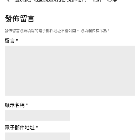
《魔鬼終結者2》二十載後依然經典｜影評．心得
2019-06-02
影評心得｜《哥吉拉II怪獸之王》刺激，爽快，王者萬歲！
［哥吉拉2］
2018-03-19
《一級玩家》找回玩遊戲的原始悸動！｜影評．心得
發佈留言
發佈留言必須填寫的電子郵件地址不會公開。
必填欄位標示為
*
留言
*