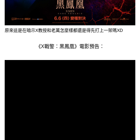
原來這是在暗示X教授和老萬怎麼樣都還是得先打上一架嗎XD
《X戰警：黑鳳凰》電影預告：