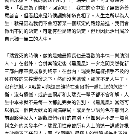
獨自承擔。「我的義妹也死了！」瑞雯已逝，可是琴還有
救，「我是為了妳好，回家吧！」我在妳心中築了無數道善
意謊言，但看起來是時候讓妳知道真相了。人生之所以為人
生，就是因為我們不會照著某一個既定的路線前進，我們會
做出不同的決定，可能有些是錯的決定，但也因此活出屬於
自己獨一無二的人生。
「瑞雯死的時候，做的是她最擅長也最喜歡的事情－幫助別
人。」在戲外，合併案確定後《黑鳳凰》一夕之間突然從新
三部曲序章變成系列終章，在戲內，瑞雯就這樣措手不及的
死在琴的失控爆發之下，然而沒有遺憾，那就不是人生了。
沒有遺憾，X戰警可能還是維持在查爾斯一肩扛起的危險平
衡，沒有遺憾，或許查爾斯和艾瑞克一輩子都不會和解，人
生中本來就不是每一次都能完美的告別，《黑鳳凰》當然可
以拍成一個皆大歡喜的圓滿結局，或是至少讓角色在離開之
前跟夥伴家人，跟觀眾們好好的告別，但如果這不是一場意
料之外的突發事件，瑞雯用性命替所有人上的這一課或許根
本改變不了任何人，而《X戰警》最迷人的特質或許也不復