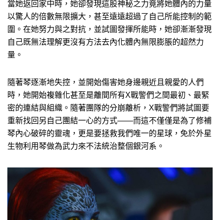
當她返回家中時，她卻發現這股神秘之力竟將她體內的力量
以驚人的倍數無限擴大，甚至遠遠超過了自己所能控制的範
圍。在她努力與之對抗，並試圖發揮所能時，她卻漸漸發現
自己既無法理解更沒有方法去內化體內無限膨脹的超然力
量。
隨著琴逐漸地失控，並開始傷害她身邊親近且親愛的人們
時，她開始複雜化甚至是離間所有X戰警們之間最初、最緊
密的連結與組織。隨著團隊的分崩離析，X戰警們將試圖要
重新找回另自己團結一心的方式——而這不僅僅是為了修補
琴內心破碎的靈魂，更是要拯救我們唯一的星球，免於外星
生物利用琴做為武力來不法統治整個銀河系。