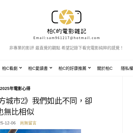
非專業的影評 最直覺的觀點 希望記錄下看完電影純粹的感覺！
柏C看劇
柏C愛讀書
柏C的好康推薦
關於柏C
隱私
2025年電影心得
方城市2》我們如此不同，卻
也無比相似
25-12-06
尚無留言