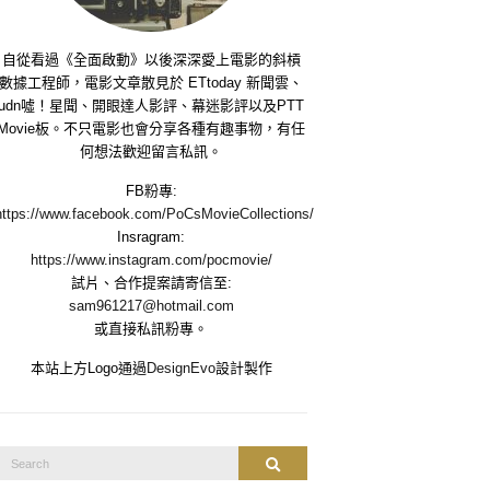
自從看過《全面啟動》以後深深愛上電影的斜槓
數據工程師，電影文章散見於 ETtoday 新聞雲、
udn噓！星聞、開眼達人影評、幕迷影評以及PTT
Movie板。不只電影也會分享各種有趣事物，有任
何想法歡迎留言私訊。
FB粉專:
https://www.facebook.com/PoCsMovieCollections/
Insragram:
https://www.instagram.com/pocmovie/
試片、合作提案請寄信至:
sam961217@hotmail.com
或直接私訊粉專。
本站上方Logo通過
DesignEvo
設計製作
Search
Search
or: