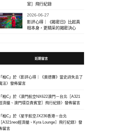
室］飛行紀錄
2026-06-27
影評心得｜《揭密日》比起真
相本身，更精采的揭密決心
近期留言
「
柏C
」於〈
影評心得｜《奧德賽》當史詩失去了
魔法
〉發佈留言
「
柏C
」於〈
澳門航空NX622澳門－台北［A321
經濟艙、澳門環亞貴賓室］飛行紀錄
〉發佈留言
「
柏C
」於〈
星宇航空JX236香港－台北
［A321neo經濟艙、Kyra Lounge］飛行紀錄
〉發
佈留言