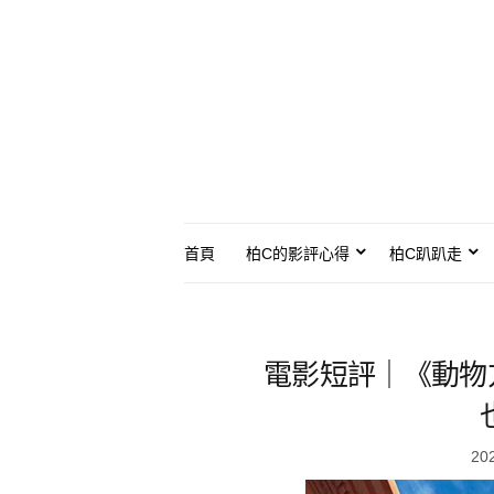
首頁
柏C的影評心得
柏C趴趴走
電影短評｜《動物
20