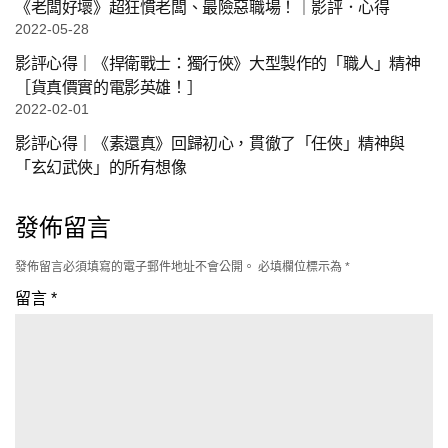
《老闆好壞》超狂慣老闆、最險惡職場！｜影評．心得
2022-05-28
影評心得｜《捍衛戰士：獨行俠》大型製作的「職人」精神
［貨真價實的電影英雄！］
2022-02-01
影評心得｜《素還真》回歸初心，貫徹了「任俠」精神與
「玄幻武俠」的所有想像
發佈留言
發佈留言必須填寫的電子郵件地址不會公開。
必填欄位標示為
*
留言
*