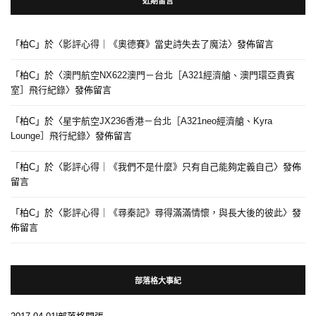
近期留言
「
柏C
」於〈
影評心得｜《奧德賽》當史詩失去了魔法
〉發佈留言
「
柏C
」於〈
澳門航空NX622澳門－台北［A321經濟艙、澳門環亞貴賓
室］飛行紀錄
〉發佈留言
「
柏C
」於〈
星宇航空JX236香港－台北［A321neo經濟艙、Kyra
Lounge］飛行紀錄
〉發佈留言
「
柏C
」於〈
影評心得｜《我們不是什麼》只有自己能夠定義自己
〉發佈
留言
「
柏C
」於〈
影評心得｜《尋秦記》尋得滿滿情懷，與長大後的彼此
〉發
佈留言
部落格大事紀