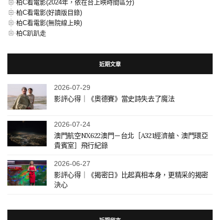
柏C看電影(2024年，依在台上映時間區分)
柏C看電影(好讀版目錄)
柏C看電影(無院線上映)
柏C趴趴走
近期文章
2026-07-29
影評心得｜《奧德賽》當史詩失去了魔法
2026-07-24
澳門航空NX622澳門－台北［A321經濟艙、澳門環亞
貴賓室］飛行紀錄
2026-06-27
影評心得｜《揭密日》比起真相本身，更精采的揭密
決心