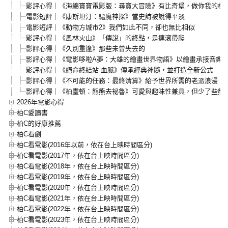
影評心得｜《海綿寶寶電影版：尋寶大冒險》有比奇堡，做你我的樹
電影短評｜《康斯坦汀：驅魔神探》當史詩被說得平淡
電影短評｜《動物方城市2》我們如此不同，卻也無比相似
影評心得｜《風林火山》「傳說」的終點，是連滾帶爬
影評心得｜《久別重逢》那些未曾失去的
影評心得｜《電影哆啦A夢：大雄的繪畫世界物語》以繪畫承接音樂
影評心得｜《絕命終結站 血脈》傳承經典神髓，並打造全新公式
影評心得｜《不可能的任務：最終清算》給予世界所需的老派浪漫
影評心得｜《柏靈頓：熊熊去祕魯》可愛與趣味性兼具，但少了些熊
2026年電影心得
柏C愛讀書
柏C的好康推薦
柏C看劇
柏C看電影(2016年以前，依在台上映時間區分)
柏C看電影(2017年，依在台上映時間區分)
柏C看電影(2018年，依在台上映時間區分)
柏C看電影(2019年，依在台上映時間區分)
柏C看電影(2020年，依在台上映時間區分)
柏C看電影(2021年，依在台上映時間區分)
柏C看電影(2022年，依在台上映時間區分)
柏C看電影(2023年，依在台上映時間區分)