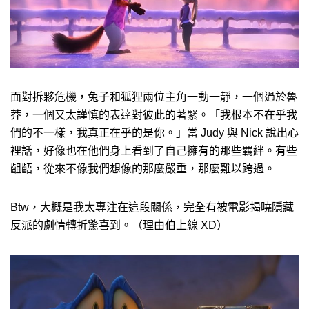
面對拆夥危機，兔子和狐狸兩位主角一動一靜，一個過於魯
莽，一個又太謹慎的表達對彼此的著緊。「我根本不在乎我
們的不一樣，我真正在乎的是你。」當 Judy 與 Nick 說出心
裡話，好像也在他們身上看到了自己擁有的那些羈絆。有些
齟齬，從來不像我們想像的那麼嚴重，那麼難以跨過。
Btw，大概是我太專注在這段關係，完全有被電影揭曉隱藏
反派的劇情轉折驚喜到。（理由伯上線 XD）