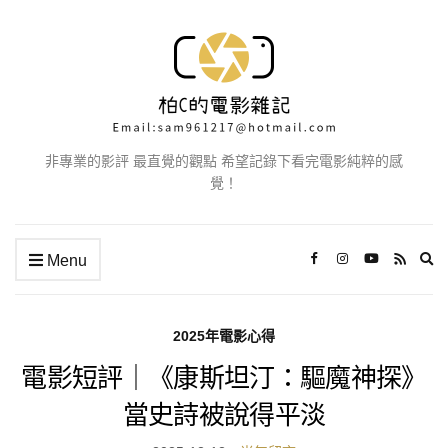
非專業的影評 最直覺的觀點 希望記錄下看完電影純粹的感
覺！
Ex
Menu
se
fo
2025年電影心得
電影短評｜《康斯坦汀：驅魔神探》
當史詩被說得平淡