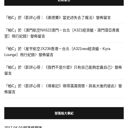
「
柏C
」於〈
影評心得｜《奧德賽》當史詩失去了魔法
〉發佈留言
「
柏C
」於〈
澳門航空NX622澳門－台北［A321經濟艙、澳門環亞貴賓
室］飛行紀錄
〉發佈留言
「
柏C
」於〈
星宇航空JX236香港－台北［A321neo經濟艙、Kyra
Lounge］飛行紀錄
〉發佈留言
「
柏C
」於〈
影評心得｜《我們不是什麼》只有自己能夠定義自己
〉發佈
留言
「
柏C
」於〈
影評心得｜《尋秦記》尋得滿滿情懷，與長大後的彼此
〉發
佈留言
部落格大事紀
2017.04.01|部落格開張