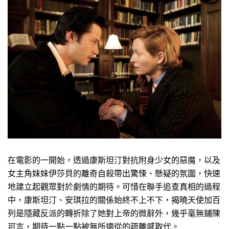
在電影的一開始，透過康斯坦汀對抗附身少女的惡魔，以及
女主角妹妹伊莎貝的離奇自殺帶出驚悚、懸疑的氛圍，快速
地建立起觀眾對於劇情的期待。可惜在聯手追查真相的過程
中，康斯坦汀、安琪拉的關係始終不上不下，揭曉天使加百
列是隱藏反派的轉折除了她對上帝的微辭外，幾乎毫無鋪陳
可言，期待一點一點被無所適從的疏離感取代。