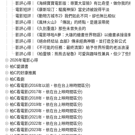
影評心得｜《海綿寶寶電影版：尋寶大冒險》有比奇堡，做你我的樹
電影短評｜《康斯坦汀：驅魔神探》當史詩被說得平淡
電影短評｜《動物方城市2》我們如此不同，卻也無比相似
影評心得｜《風林火山》「傳說」的終點，是連滾帶爬
影評心得｜《久別重逢》那些未曾失去的
影評心得｜《電影哆啦A夢：大雄的繪畫世界物語》以繪畫承接音樂
影評心得｜《絕命終結站 血脈》傳承經典神髓，並打造全新公式
影評心得｜《不可能的任務：最終清算》給予世界所需的老派浪漫
影評心得｜《柏靈頓：熊熊去祕魯》可愛與趣味性兼具，但少了些熊
2026年電影心得
柏C愛讀書
柏C的好康推薦
柏C看劇
柏C看電影(2016年以前，依在台上映時間區分)
柏C看電影(2017年，依在台上映時間區分)
柏C看電影(2018年，依在台上映時間區分)
柏C看電影(2019年，依在台上映時間區分)
柏C看電影(2020年，依在台上映時間區分)
柏C看電影(2021年，依在台上映時間區分)
柏C看電影(2022年，依在台上映時間區分)
柏C看電影(2023年，依在台上映時間區分)