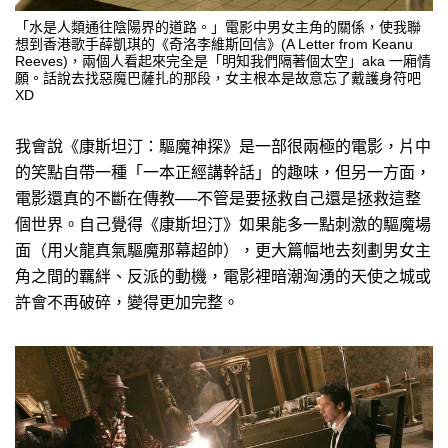
「水是人類通往陰陽界的道路。」電影中男女主角的關係，使我聯
想到香港歌手薛凱琪的《奇洛李維斯回信》(A Letter from Keanu
Reeves)，兩個人看起來完全是「明知我們隔著個太空」aka 一廂情
願。話說去找惡魔巴薩扎的那段，女主根本是故意忘了戴護身符吧
XD
我會說《康斯坦汀：驅魔神探》是一部很兩極的電影，片中
的笑點自帶一種「一本正經講幹話」的趣味，但另一方面，
電影還真的不斷在傳教──不管是要拯救自己還是拯救這整
個世界。自己覺得《康斯坦汀》如果能多一點刺激的驅魔場
面（用火龍真氣驅魔那幕超帥），更大篇幅地去刻劃男女主
角之間的羈絆、反派的動機，電影裡暗潮洶湧的天使之城或
許會不再破碎，變得更加完整。