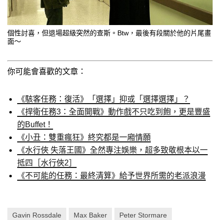
個性討喜，但退場超級突然的查斯。Btw，最後有段關於他的片尾畫
面～
你可能會喜歡的文章：
《駭客任務：復活》「選擇」抑或「選擇選擇」？
《捍衛任務3：全面開戰》動作戲不只吃到飽，更是豐盛
的Buffet！
《小丑：雙重瘋狂》終究都是一廂情願
《水行俠 失落王國》全然專注娛樂，超多致敬根本以一
抵四［水行俠2］
《不可能的任務：最終清算》給予世界所需的老派浪漫
Gavin Rossdale
Max Baker
Peter Stormare