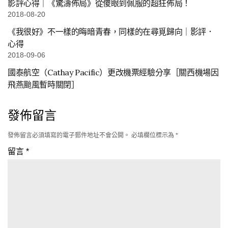
影評心得｜《驚濤佈局》從傻眼到佩服的超狂佈局！
2018-08-20
《我很好》不一樣的晦暗青春，同樣的在尋覓歸向｜影評．
心得
2018-09-06
國泰航空（Cathay Pacific）更改機票經驗分享［關西機場因
飛燕颱風暫時關閉］
發佈留言
發佈留言必須填寫的電子郵件地址不會公開。
必填欄位標示為
*
留言
*