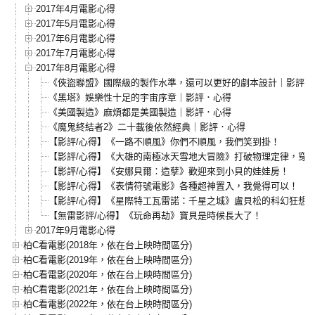
2017年4月電影心得
2017年5月電影心得
2017年6月電影心得
2017年7月電影心得
2017年8月電影心得
《俠盜聯盟》國際級的製作水準，還可以更好的劇本設計｜影評．
《黑塔》娛樂性十足的宇宙序章｜影評．心得
《美國製造》麻煩都是美國製造｜影評．心得
《魔鬼終結者2》二十載後依然經典｜影評．心得
【影評/心得】《一路不順風》你們不順風，我們笑到掛！
【影評/心得】《大雄的南極冰天雪地大冒險》打破物理定律，穿
【影評/心得】《安娜貝爾：造孽》歡迎來到小貝的娃娃房！
【影評/心得】《表情符號電影》各種超神置入，我覺得可以！
【影評/心得】《星際特工瓦雷諾：千星之城》盧貝松的科幻狂想
【無雷影評/心得】《玩命再劫》寶貝是時候長大了！
2017年9月電影心得
柏C看電影(2018年，依在台上映時間區分)
柏C看電影(2019年，依在台上映時間區分)
柏C看電影(2020年，依在台上映時間區分)
柏C看電影(2021年，依在台上映時間區分)
柏C看電影(2022年，依在台上映時間區分)