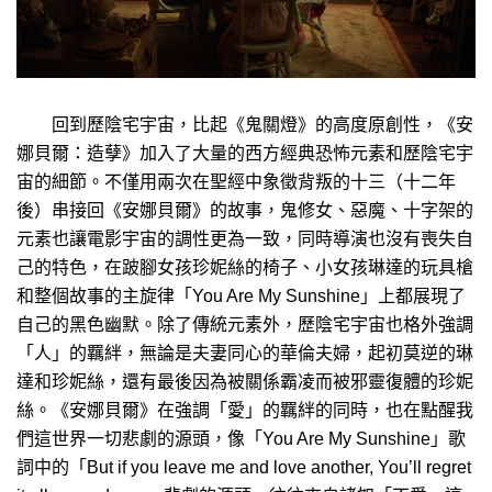
回到歷陰宅宇宙，比起《鬼關燈》的高度原創性，《安
娜貝爾：造孽》加入了大量的西方經典恐怖元素和歷陰宅宇
宙的細節。不僅用兩次在聖經中象徵背叛的十三（十二年
後）串接回《安娜貝爾》的故事，鬼修女、惡魔、十字架的
元素也讓電影宇宙的調性更為一致，同時導演也沒有喪失自
己的特色，在跛腳女孩珍妮絲的椅子、小女孩琳達的玩具槍
和整個故事的主旋律「You Are My Sunshine」上都展現了
自己的黑色幽默。除了傳統元素外，歷陰宅宇宙也格外強調
「人」的羈絆，無論是夫妻同心的華倫夫婦，起初莫逆的琳
達和珍妮絲，還有最後因為被關係霸凌而被邪靈復體的珍妮
絲。《安娜貝爾》在強調「愛」的羈絆的同時，也在點醒我
們這世界一切悲劇的源頭，像「You Are My Sunshine」歌
詞中的「But if you leave me and love another, You’ll regret