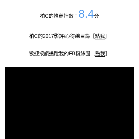
8.4
柏C的推薦指數：
分
柏C的2017影評/心得總目錄［
點我
］
歡迎按讚追蹤我的FB粉絲團［
點我
］