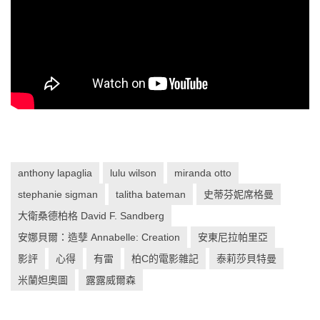
anthony lapaglia
lulu wilson
miranda otto
stephanie sigman
talitha bateman
史蒂芬妮席格曼
大衛桑德柏格 David F. Sandberg
安娜貝爾：造孽 Annabelle: Creation
安東尼拉帕里亞
影評
心得
有雷
柏C的電影雜記
泰莉莎貝特曼
米蘭妲奧圖
露露威爾森