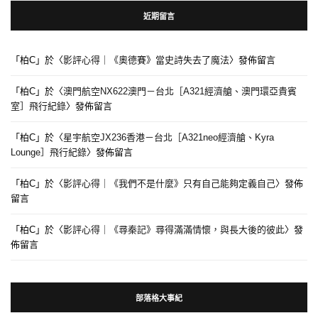
近期留言
「
柏C
」於〈
影評心得｜《奧德賽》當史詩失去了魔法
〉發佈留言
「
柏C
」於〈
澳門航空NX622澳門－台北［A321經濟艙、澳門環亞貴賓
室］飛行紀錄
〉發佈留言
「
柏C
」於〈
星宇航空JX236香港－台北［A321neo經濟艙、Kyra
Lounge］飛行紀錄
〉發佈留言
「
柏C
」於〈
影評心得｜《我們不是什麼》只有自己能夠定義自己
〉發佈
留言
「
柏C
」於〈
影評心得｜《尋秦記》尋得滿滿情懷，與長大後的彼此
〉發
佈留言
部落格大事紀