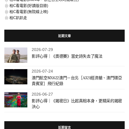
柏C看電影(好讀版目錄)
柏C看電影(無院線上映)
柏C趴趴走
近期文章
2026-07-29
影評心得｜《奧德賽》當史詩失去了魔法
2026-07-24
澳門航空NX622澳門－台北［A321經濟艙、澳門環亞
貴賓室］飛行紀錄
2026-06-27
影評心得｜《揭密日》比起真相本身，更精采的揭密
決心
近期留言