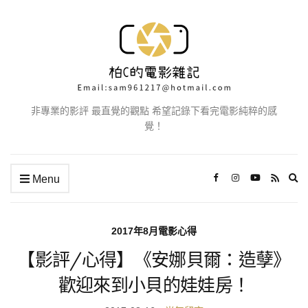
非專業的影評 最直覺的觀點 希望記錄下看完電影純粹的感
覺！
Ex
Menu
se
fo
2017年8月電影心得
【影評/心得】《安娜貝爾：造孽》
歡迎來到小貝的娃娃房！