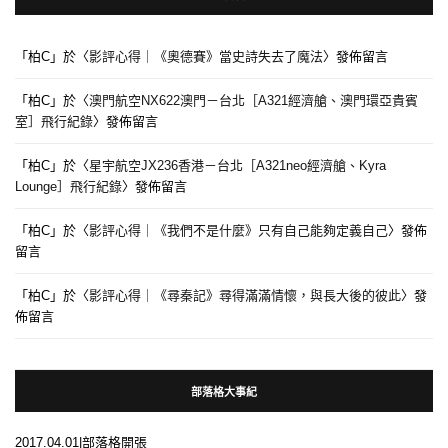
「
柏C
」於〈
影評心得｜《奧德賽》當史詩失去了魔法
〉發佈留言
「
柏C
」於〈
澳門航空NX622澳門－台北［A321經濟艙、澳門環亞貴賓
室］飛行紀錄
〉發佈留言
「
柏C
」於〈
星宇航空JX236香港－台北［A321neo經濟艙、Kyra
Lounge］飛行紀錄
〉發佈留言
「
柏C
」於〈
影評心得｜《我們不是什麼》只有自己能夠定義自己
〉發佈
留言
「
柏C
」於〈
影評心得｜《尋秦記》尋得滿滿情懷，與長大後的彼此
〉發
佈留言
部落格大事紀
2017.04.01|部落格開張