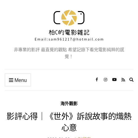
非專業的影評 最直覺的觀點 希望記錄下看完電影純粹的感
覺！
Ex
Menu
se
fo
海外觀影
影評心得｜《世外》訴說故事的熾熱
心意