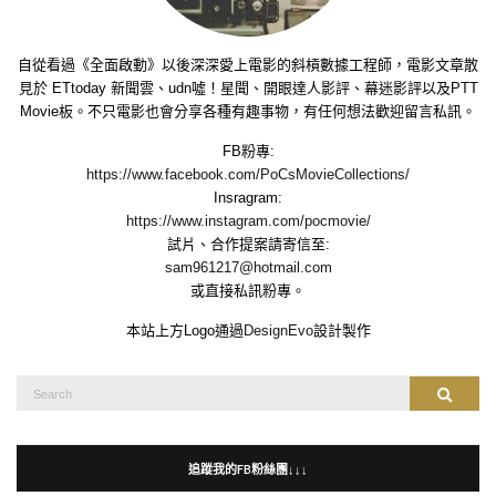
自從看過《全面啟動》以後深深愛上電影的斜槓數據工程師，電影文章散
見於 ETtoday 新聞雲、udn噓！星聞、開眼達人影評、幕迷影評以及PTT
Movie板。不只電影也會分享各種有趣事物，有任何想法歡迎留言私訊。
FB粉專:
https://www.facebook.com/PoCsMovieCollections/
Insragram:
https://www.instagram.com/pocmovie/
試片、合作提案請寄信至:
sam961217@hotmail.com
或直接私訊粉專。
本站上方Logo通過
DesignEvo
設計製作
Search
Search
for:
追蹤我的FB粉絲團↓↓↓