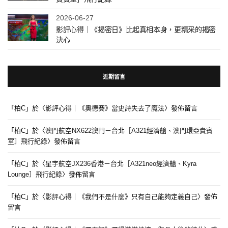
2026-06-27
影評心得｜《揭密日》比起真相本身，更精采的揭密
決心
近期留言
「
柏C
」於〈
影評心得｜《奧德賽》當史詩失去了魔法
〉發佈留言
「
柏C
」於〈
澳門航空NX622澳門－台北［A321經濟艙、澳門環亞貴賓
室］飛行紀錄
〉發佈留言
「
柏C
」於〈
星宇航空JX236香港－台北［A321neo經濟艙、Kyra
Lounge］飛行紀錄
〉發佈留言
「
柏C
」於〈
影評心得｜《我們不是什麼》只有自己能夠定義自己
〉發佈
留言