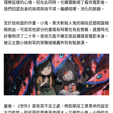
理解這樣的心情，但在此同時，也確實斷絕了看完電影後，
我們回望自身的捨得與捨不得，繼續咀嚼、消化的餘韻。
至於技術面的作畫，小鬼、黑天斬殺人鬼的兩段武戲相當細
緻熱血，可是其他部分的畫風有時實在有些懷舊，感覺時光
好像倒流了二十年。音效方面不確定是設備還是電影本身，
被公主跟小妹刺耳的哭聲接連轟炸到有點崩潰。
最後，《世外》是有其不足之處，例如尾段工業革命的設定
太功能性，和前面的風格落差很大。又例如小鬼、小妹的主