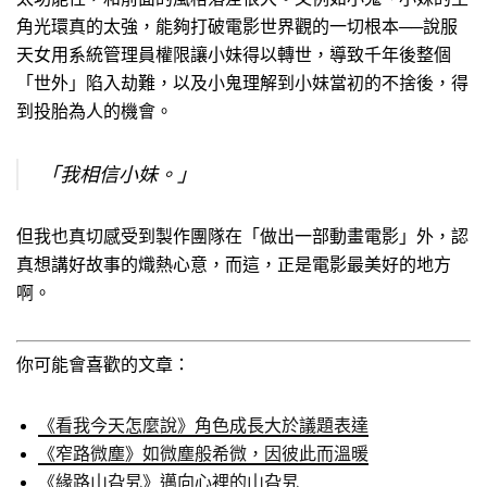
角光環真的太強，能夠打破電影世界觀的一切根本──說服
天女用系統管理員權限讓小妹得以轉世，導致千年後整個
「世外」陷入劫難，以及小鬼理解到小妹當初的不捨後，得
到投胎為人的機會。
「我相信小妹。」
但我也真切感受到製作團隊在「做出一部動畫電影」外，認
真想講好故事的熾熱心意，而這，正是電影最美好的地方
啊。
你可能會喜歡的文章：
《看我今天怎麼說》角色成長大於議題表達
《窄路微塵》如微塵般希微，因彼此而溫暖
《緣路山旮旯》邁向心裡的山旮旯