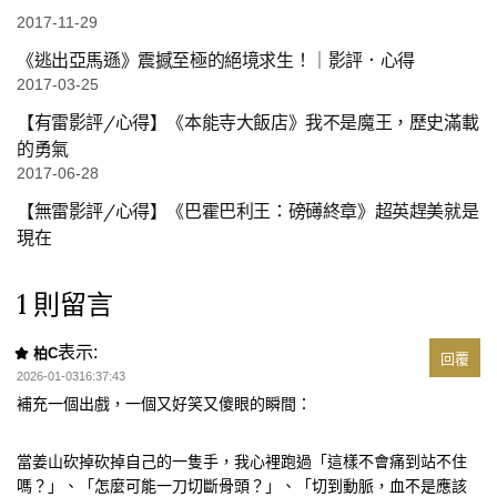
2017-11-29
《逃出亞馬遜》震撼至極的絕境求生！｜影評．心得
2017-03-25
【有雷影評/心得】《本能寺大飯店》我不是魔王，歷史滿載
的勇氣
2017-06-28
【無雷影評/心得】《巴霍巴利王：磅礡終章》超英趕美就是
現在
1 則留言
表示:
柏C
回覆
2026-01-0316:37:43
補充一個出戲，一個又好笑又傻眼的瞬間：
當姜山砍掉砍掉自己的一隻手，我心裡跑過「這樣不會痛到站不住
嗎？」、「怎麼可能一刀切斷骨頭？」、「切到動脈，血不是應該