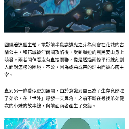
圍繞著這個主軸，電影前半段講述鬼之芽為何會在花城的古
蘭公主，和花城被涅爾國攻陷後，受到壓迫的農民姜山身上
萌發。兩者間乍看沒有直接關聯，像是透過兩條平行線刻劃
人面對怎樣的困境、不公，因為或惡或善的理由而被心魔主
宰。
直到另一條看似更加無關，由於意識到自己為了生存竟然吃
了弟弟，在「世外」爆發一支鬼角，之前不斷在尋找弟弟健
次的小妹的故事線，與前面兩者產生了交錯。