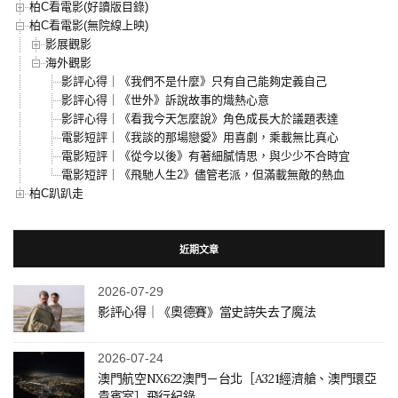
柏C看電影(好讀版目錄)
柏C看電影(無院線上映)
影展觀影
海外觀影
影評心得｜《我們不是什麼》只有自己能夠定義自己
影評心得｜《世外》訴說故事的熾熱心意
影評心得｜《看我今天怎麼說》角色成長大於議題表達
電影短評｜《我談的那場戀愛》用喜劇，乘載無比真心
電影短評｜《從今以後》有著細膩情思，與少少不合時宜
電影短評｜《飛馳人生2》儘管老派，但滿載無敵的熱血
柏C趴趴走
近期文章
2026-07-29
影評心得｜《奧德賽》當史詩失去了魔法
2026-07-24
澳門航空NX622澳門－台北［A321經濟艙、澳門環亞
貴賓室］飛行紀錄