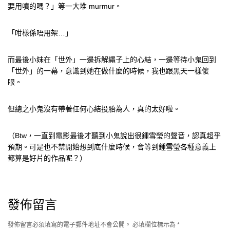
要用噴的嗎？」等一大堆 murmur。
「咁樣係唔用架…」
而最後小妹在「世外」一邊拆解繩子上的心結，一邊等待小鬼回到
「世外」的一幕，意識到她在做什麼的時候，我也跟黑天一樣傻
眼。
但總之小鬼沒有帶著任何心結投胎為人，真的太好啦。
（Btw，一直到電影最後才聽到小鬼說出很鍾雪瑩的聲音，認真超乎
預期。可是也不禁開始想到底什麼時候，會等到鍾雪瑩各種意義上
都算是好片的作品呢？）
發佈留言
發佈留言必須填寫的電子郵件地址不會公開。
必填欄位標示為
*