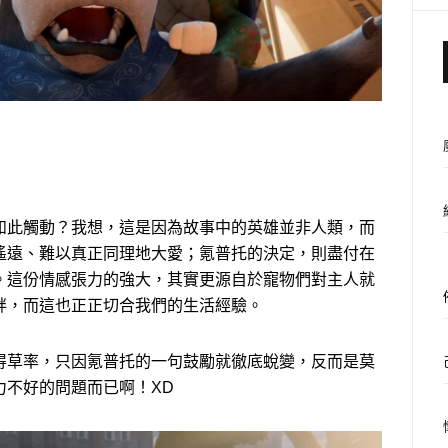
如此觸動？我想，這是因為故事中的英雄並非人類，而
遙遠、難以真正同理地大愛；氪普托的決定，則盡付在
。這份情感張力的強大，其實更源自於寵物們對主人就
絆，而這也正正切合我們的生活經驗。
得草率，只因氪普托的一句鼓勵就徹底蛻變，反而是莫
力不好的問題而已啊！XD