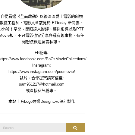
自從看過《全面啟動》以後深深愛上電影的斜槓
數據工程師，電影文章散見於 ETtoday 新聞雲、
udn噓！星聞、開眼達人影評、幕迷影評以及PTT
Movie板。不只電影也會分享各種有趣事物，有任
何想法歡迎留言私訊。
FB粉專:
https://www.facebook.com/PoCsMovieCollections/
Insragram:
https://www.instagram.com/pocmovie/
試片、合作提案請寄信至:
sam961217@hotmail.com
或直接私訊粉專。
本站上方Logo通過
DesignEvo
設計製作
Search
Search
or: