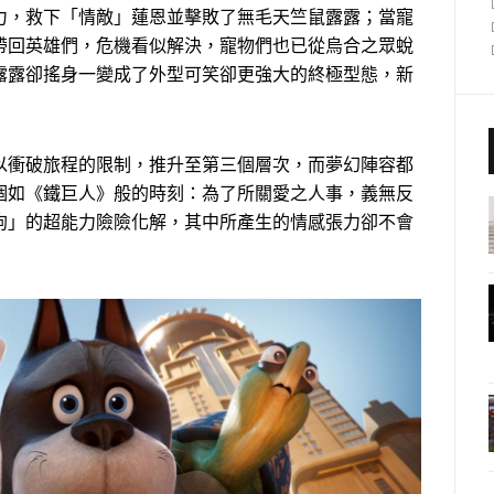
力，救下「情敵」蓮恩並擊敗了無毛天竺鼠露露；當寵
帶回英雄們，危機看似解決，寵物們也已從烏合之眾蛻
露露卻搖身一變成了外型可笑卻更強大的終極型態，新
以衝破旅程的限制，推升至第三個層次，而夢幻陣容都
個如《鐵巨人》般的時刻：為了所關愛之人事，義無反
狗」的超能力險險化解，其中所產生的情感張力卻不會