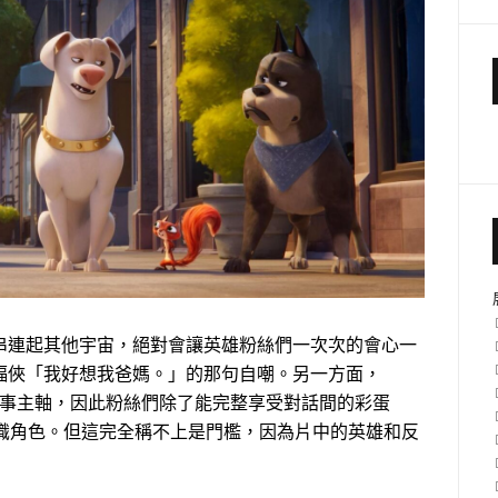
串連起其他宇宙，絕對會讓英雄粉絲們一次次的會心一
蝠俠「我好想我爸媽。」的那句自嘲。另一方面，
故事主軸，因此粉絲們除了能完整享受對話間的彩蛋
步認識角色。但這完全稱不上是門檻，因為片中的英雄和反