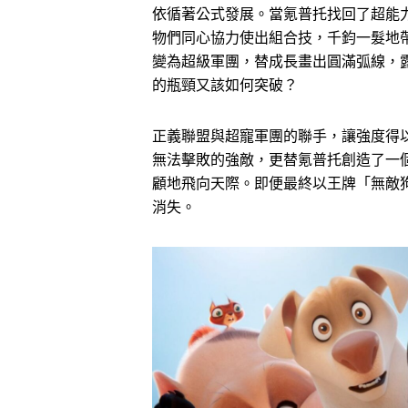
依循著公式發展。當氪普托找回了超能
物們同心協力使出組合技，千鈞一髮地
變為超級軍團，替成長畫出圓滿弧線，
的瓶頸又該如何突破？
正義聯盟與超寵軍團的聯手，讓強度得
無法擊敗的強敵，更替氪普托創造了一
顧地飛向天際。即便最終以王牌「無敵
消失。