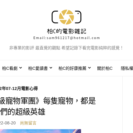
非專業的影評 最直覺的觀點 希望記錄下看完電影純粹的感覺！
柏C看劇
柏C愛讀書
柏C的好康推薦
關於柏C
隱私
22年07-12月電影心得
超級寵物軍團》每隻寵物，都是
們的超級英雄
22-08-20
尚無留言