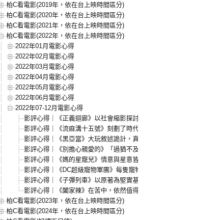
柏C看電影(2019年，依在台上映時間區分)
柏C看電影(2020年，依在台上映時間區分)
柏C看電影(2021年，依在台上映時間區分)
柏C看電影(2022年，依在台上映時間區分)
2022年01月電影心得
2022年02月電影心得
2022年03月電影心得
2022年04月電影心得
2022年05月電影心得
2022年06月電影心得
2022年07-12月電影心得
影評心得｜《正義迴廊》以社會縮影探討何謂公義
影評心得｜《流麻溝十五號》刻劃了時代，但模糊了人物
影評心得｜《黑亞當》大玩敘述詭計，真實存在的坎達克之心
影評心得｜《別擔心親愛的》「過猶不及」的雙面樂土
影評心得｜《媽的星寵兒》情意與星意皆滿滿［阿媽有咗第二個］
影評心得｜《DC超級寵物軍團》每隻寵物，都是主人們的超級英雄
影評心得｜《子彈列車》以原著為堅實基礎，高立體度的文字映像化
影評心得｜《闔家辣》在苦中，依然值得作樂
柏C看電影(2023年，依在台上映時間區分)
柏C看電影(2024年，依在台上映時間區分)