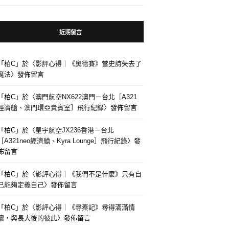
近期留言
「
柏C
」於〈
影評心得｜《奧德賽》當史詩失去了
魔法
〉發佈留言
「
柏C
」於〈
澳門航空NX622澳門－台北［A321
經濟艙、澳門環亞貴賓室］飛行紀錄
〉發佈留言
「
柏C
」於〈
星宇航空JX236香港－台北
［A321neo經濟艙、Kyra Lounge］飛行紀錄
〉發
佈留言
「
柏C
」於〈
影評心得｜《我們不是什麼》只有自
己能夠定義自己
〉發佈留言
「
柏C
」於〈
影評心得｜《尋秦記》尋得滿滿情
懷，與長大後的彼此
〉發佈留言