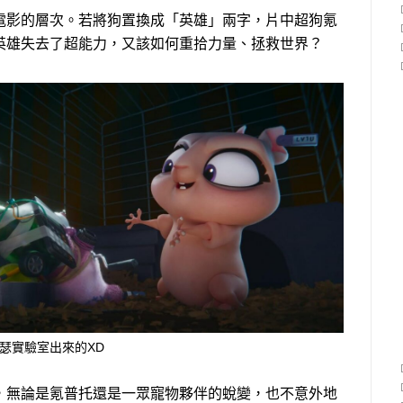
電影的層次。若將狗置換成「英雄」兩字，片中超狗氪
英雄失去了超能力，又該如何重拾力量、拯救世界？
瑟實驗室出來的XD
，無論是氪普托還是一眾寵物夥伴的蛻變，也不意外地