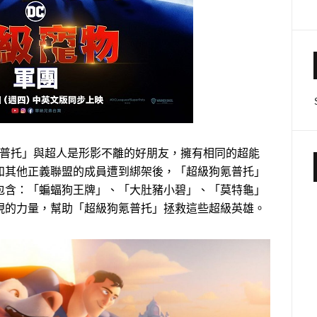
氪普托」與超人是形影不離的好朋友，擁有相同的超能
和其他正義聯盟的成員遭到綁架後，「超級狗氪普托」
包含：「蝙蝠狗王牌」、「大肚豬小碧」、「莫特龜」
現的力量，幫助「超級狗氪普托」拯救這些超級英雄。