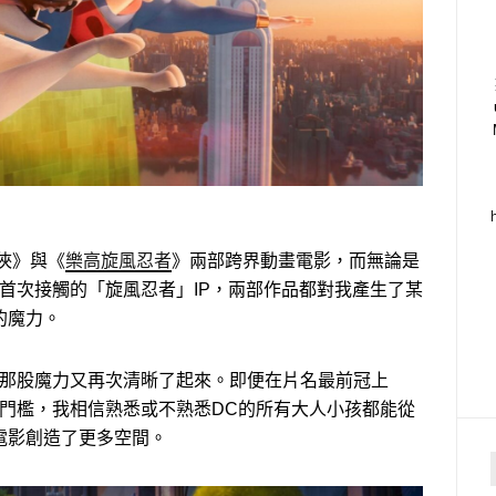
俠》與《
樂高旋風忍者
》兩部跨界動畫電影，而無論是
首次接觸的「旋風忍者」IP，兩部作品都對我產生了某
的魔力。
的那股魔力又再次清晰了起來。即便在片名最前冠上
造門檻，我相信熟悉或不熟悉DC的所有大人小孩都能從
電影創造了更多空間。
f