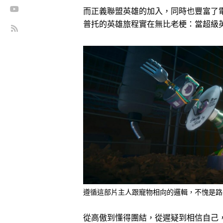
而正義聯盟英雄的加入，同時也豐富了
普托的英雄旅程實在無比老梗：當超級
遵循這部片主人跟寵物相向的邏輯，不愧是路
從高傲到懂得團結，從遲疑到相信自己