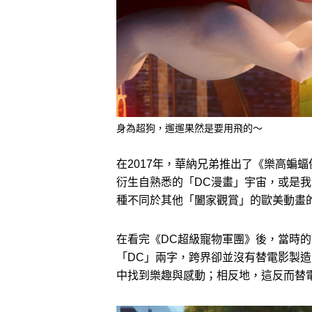
身為超狗，遛遛果然是要用飛的～
在2017年，華納兄弟推出了《樂高蝙蝠
衍生自熟悉的「DC漫畫」宇宙，或是我
種不同於其他「闔家觀賞」的歐美動畫
在看完《DC超級寵物軍團》後，當時
「DC」兩字，跨界卻並沒有替電影製
中找到樂趣與感動；相反地，這反而替