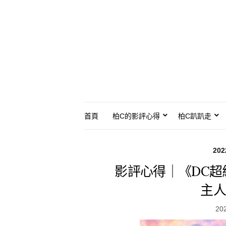
首頁
柏C的影評心得
柏C趴趴走
20
影評心得｜《DC
主人
20