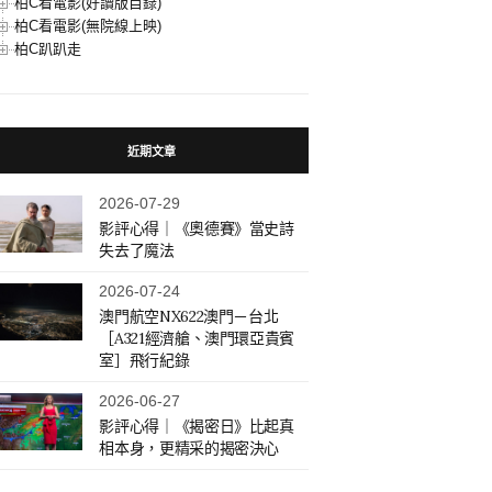
柏C看電影(好讀版目錄)
柏C看電影(無院線上映)
柏C趴趴走
近期文章
2026-07-29
影評心得｜《奧德賽》當史詩
失去了魔法
2026-07-24
澳門航空NX622澳門－台北
［A321經濟艙、澳門環亞貴賓
室］飛行紀錄
2026-06-27
影評心得｜《揭密日》比起真
相本身，更精采的揭密決心