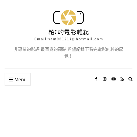
非專業的影評 最直覺的觀點 希望記錄下看完電影純粹的感
覺！
Ex
Menu
se
fo