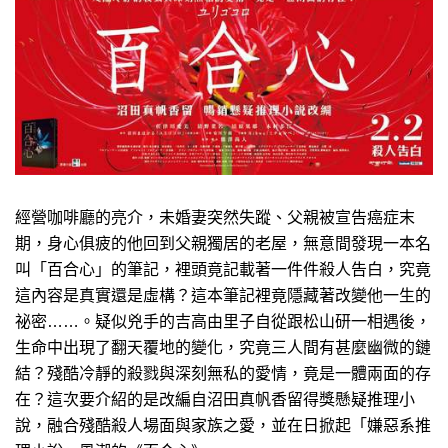
經營咖啡廳的亮介，未婚妻突然失蹤、父親被宣告癌症末
期，身心俱疲的他回到父親獨居的老屋，無意間發現一本名
叫「百合心」的筆記，裡頭竟記載著一件件殺人告白，究竟
這內容是真實還是虛構？這本筆記裡竟隱藏著改變他一生的
祕密……。疑似兇手的吉高由里子自從跟松山研一相遇後，
生命中出現了翻天覆地的變化，究竟三人間有甚麼幽微的鏈
結？殘酷冷靜的殺戮與深刻無私的愛情，竟是一體兩面的存
在？這次要介紹的是改編自沼田真帆香留得獎懸疑推理小
說，融合殘酷殺人場面與家族之愛，並在日掀起「嫌惡系推