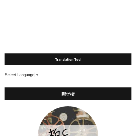
Translation Tool
Select Language
▼
關於作者