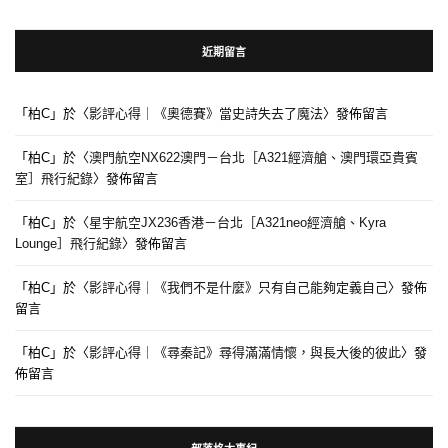
近期留言
「
柏C
」於〈
影評心得｜《奧德賽》當史詩失去了魔法
〉發佈留言
「
柏C
」於〈
澳門航空NX622澳門－台北［A321經濟艙、澳門環亞貴賓
室］飛行紀錄
〉發佈留言
「
柏C
」於〈
星宇航空JX236香港－台北［A321neo經濟艙、Kyra
Lounge］飛行紀錄
〉發佈留言
「
柏C
」於〈
影評心得｜《我們不是什麼》只有自己能夠定義自己
〉發佈
留言
「
柏C
」於〈
影評心得｜《尋秦記》尋得滿滿情懷，與長大後的彼此
〉發
佈留言