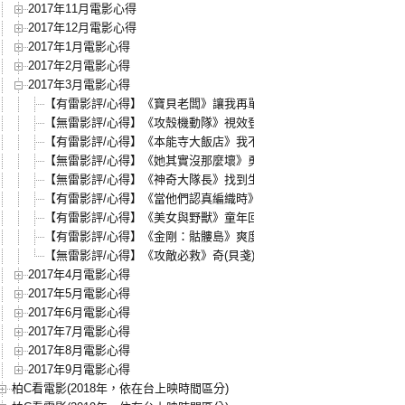
2017年11月電影心得
2017年12月電影心得
2017年1月電影心得
2017年2月電影心得
2017年3月電影心得
【有雷影評/心得】《寶貝老闆》讓我再單純一次
【無雷影評/心得】《攻殼機動隊》視效登峰的科幻鉅作
【有雷影評/心得】《本能寺大飯店》我不是魔王，歷史滿載的勇氣
【無雷影評/心得】《她其實沒那麼壞》勇敢冒險，勇敢改變
【無雷影評/心得】《神奇大隊長》找到生命最好的總和
【有雷影評/心得】《當他們認真編織時》那些我們不敢面對的問題
【有雷影評/心得】《美女與野獸》童年回憶的華麗轉身，經典不朽，
【有雷影評/心得】《金剛：骷髏島》爽度爆表的反戰寓言，金剛跟異
【無雷影評/心得】《攻敵必救》奇(貝戔)招迭出的選戰實境秀
2017年4月電影心得
2017年5月電影心得
2017年6月電影心得
2017年7月電影心得
2017年8月電影心得
2017年9月電影心得
柏C看電影(2018年，依在台上映時間區分)