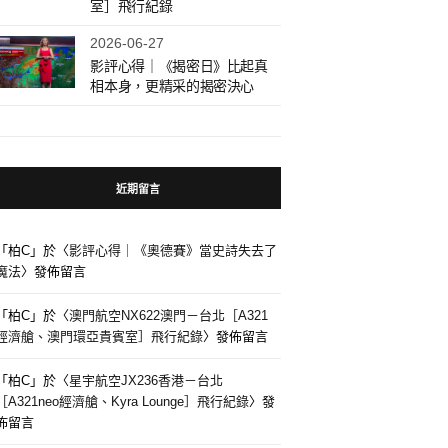
室］飛行紀錄
2026-06-27
影評心得｜《揭密日》比起真
相本身，更精采的揭密決心
近期留言
「
柏C
」於〈
影評心得｜《奧德賽》當史詩失去了
魔法
〉發佈留言
「
柏C
」於〈
澳門航空NX622澳門－台北［A321
經濟艙、澳門環亞貴賓室］飛行紀錄
〉發佈留言
「
柏C
」於〈
星宇航空JX236香港－台北
［A321neo經濟艙、Kyra Lounge］飛行紀錄
〉發
佈留言