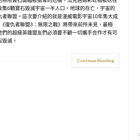
的無限寶石面臨被搶奪的危機。浩克通過彩虹橋被送往
收集6顆寶石毀滅宇宙一半人口。地球的存亡，宇宙的
仇者聯盟。這次要介紹的就是漫威電影宇宙10年集大成
！《復仇者聯盟3：無限之戰》將帶來前所未見，最極
他們的超級英雄盟友們必須要不顧一切攜手合作才有可
宙毀滅。
Continue Reading