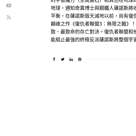
的宇宙魔方（空間寶石）和其他在地球
地球，通知奇異博士與鋼鐵人薩諾斯將
平衡，在薩諾斯毀天滅地以前，尚有復
巔峰之作《復仇者聯盟3：無限之戰》
致、最致命的存亡對決。復仇者聯盟和
能組止最強的終極反派薩諾斯將整個宇