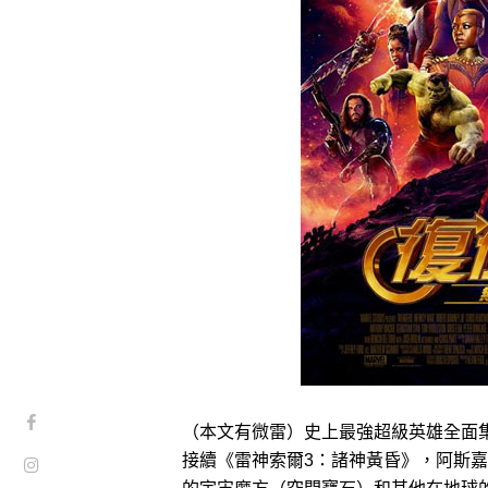
（本文有微雷）史上最強超級英雄全面
接續《雷神索爾3：諸神黃昏》，阿斯