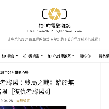
非專業的影評 最直覺的觀點 希望記錄下看完電影純粹的感覺！
柏C看劇
柏C愛讀書
柏C的好康推薦
關於柏C
隱私
019年04月電影心得
者聯盟：終局之戰》始於無
無限［復仇者聯盟4］
19-04-28
尚無留言