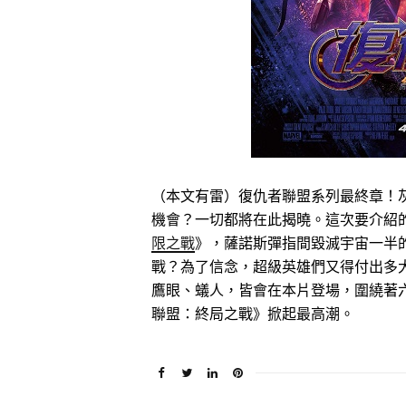
（本文有雷）復仇者聯盟系列最終章！
機會？一切都將在此揭曉。這次要介紹
限之戰
》，薩諾斯彈指間毀滅宇宙一半
戰？為了信念，超級英雄們又得付出多
鷹眼、蟻人，皆會在本片登場，圍繞著
聯盟：終局之戰》掀起最高潮。