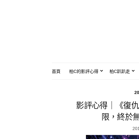
首頁
柏C的影評心得
柏C趴趴走
2
影評心得｜《復仇
限，終於
20