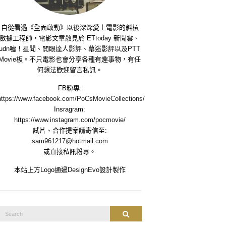
自從看過《全面啟動》以後深深愛上電影的斜槓
數據工程師，電影文章散見於 ETtoday 新聞雲、
udn噓！星聞、開眼達人影評、幕迷影評以及PTT
Movie板。不只電影也會分享各種有趣事物，有任
何想法歡迎留言私訊。
FB粉專:
https://www.facebook.com/PoCsMovieCollections/
Insragram:
https://www.instagram.com/pocmovie/
試片、合作提案請寄信至:
sam961217@hotmail.com
或直接私訊粉專。
本站上方Logo通過
DesignEvo
設計製作
Search
Search
or: