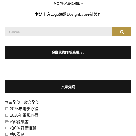
或直接私訊粉專。
本站上方Logo通過
DesignEvo
設計製作
Search
Search
for:
追蹤我的FB粉絲團↓↓↓
文章分類
展開全部
|
收合全部
2025年電影心得
2026年電影心得
柏C愛讀書
柏C的好康推薦
柏C看劇