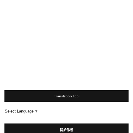
Translation Tool
Select Language
▼
關於作者