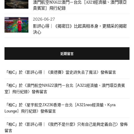
澳門航空NX622澳門－台北［A321經濟艙、澳門環亞
貴賓室］飛行紀錄
2026-06-27
影評心得｜《揭密日》比起真相本身，更精采的揭密
決心
近期留言
「
柏C
」於〈
影評心得｜《奧德賽》當史詩失去了魔法
〉發佈留言
「
柏C
」於〈
澳門航空NX622澳門－台北［A321經濟艙、澳門環亞貴賓
室］飛行紀錄
〉發佈留言
「
柏C
」於〈
星宇航空JX236香港－台北［A321neo經濟艙、Kyra
Lounge］飛行紀錄
〉發佈留言
「
柏C
」於〈
影評心得｜《我們不是什麼》只有自己能夠定義自己
〉發佈
留言