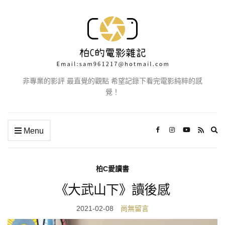
非專業的影評 最直覺的觀點 希望記錄下看完電影純粹的感
覺！
Ex
Menu
se
fo
柏C愛讀書
《大武山下》讀後感
2021-02-08
尚無留言