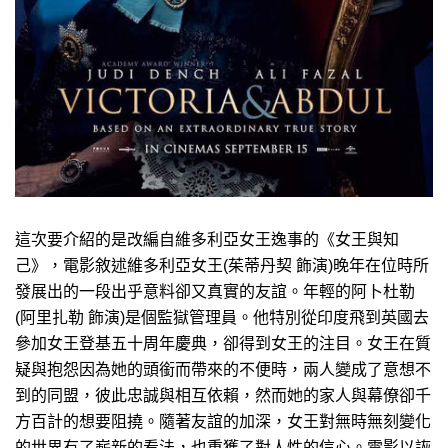
這次要介紹的是改編自維多利亞女王逸事的《女王與知
己》，電影敘述維多利亞女王(茱蒂丹契 飾演)晚年在位時所
發展出的一段出乎意料卻又真實的友誼。年輕的阿卜杜勒
(阿里扎勒 飾演)是個監獄管理員。他特別從印度飛到英國去
參加女王登基五十周年慶典，卻得到女王的注目。女王在質
疑與抱怨因為她的頭銜而帶來的不便時，兩人變成了意想不
到的同盟，彼此忠誠與相互依賴，然而她的家人與幕僚卻千
方百計的想要阻撓。隨著友誼的加深，女王對無時無刻變化
的世界有了嶄新的看法，也重獲了對人性的信心。電影以詼