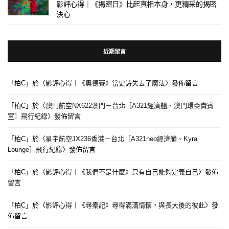
影評心得｜《揭密日》比起真相本身，更精采的揭密
決心
近期留言
「
柏C
」於〈
影評心得｜《奧德賽》當史詩失去了魔法
〉發佈留言
「
柏C
」於〈
澳門航空NX622澳門－台北［A321經濟艙、澳門環亞貴賓
室］飛行紀錄
〉發佈留言
「
柏C
」於〈
星宇航空JX236香港－台北［A321neo經濟艙、Kyra
Lounge］飛行紀錄
〉發佈留言
「
柏C
」於〈
影評心得｜《我們不是什麼》只有自己能夠定義自己
〉發佈
留言
「
柏C
」於〈
影評心得｜《尋秦記》尋得滿滿情懷，與長大後的彼此
〉發
佈留言