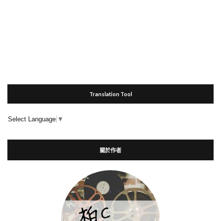
Translation Tool
Select Language
▼
關於作者