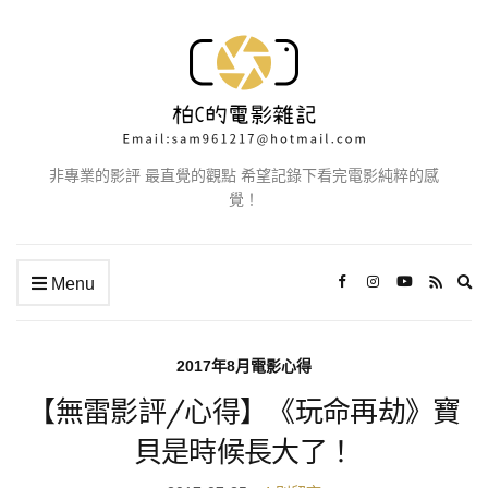
非專業的影評 最直覺的觀點 希望記錄下看完電影純粹的感
覺！
Ex
Menu
se
fo
2017年8月電影心得
【無雷影評/心得】《玩命再劫》寶
貝是時候長大了！