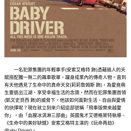
一名犯罪集團的年輕車手(安索艾格特 飾)憑藉過人的天
賦搭配獨一無二的飆車歌單，躍身成業內的傳奇人物。直到
有天他遇見了生命中的真命天女(莉莉詹姆斯 飾)，為愛竟萌
生要退出江湖、享受幸福生活的念頭，然而在犯罪集團首領
(凱文史貝西 飾)的威脅下，他該如何面對生活、自由與愛情
的抉擇呢？現在就立刻來介紹這部號稱「飛車版樂來越愛
你」，由「血腥冰淇淋三部曲」英國鬼才艾德格萊特執導、
《生命中的美好缺憾》安索艾格特主演的《玩命再劫》
(Baby Driver)。