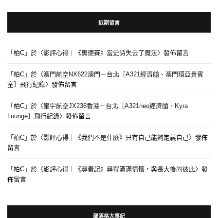
近期留言
「
柏C
」於〈
影評心得｜《奧德賽》當史詩失去了魔法
〉發佈留言
「
柏C
」於〈
澳門航空NX622澳門－台北［A321經濟艙、澳門環亞貴賓
室］飛行紀錄
〉發佈留言
「
柏C
」於〈
星宇航空JX236香港－台北［A321neo經濟艙、Kyra
Lounge］飛行紀錄
〉發佈留言
「
柏C
」於〈
影評心得｜《我們不是什麼》只有自己能夠定義自己
〉發佈
留言
「
柏C
」於〈
影評心得｜《尋秦記》尋得滿滿情懷，與長大後的彼此
〉發
佈留言
部落格大事紀