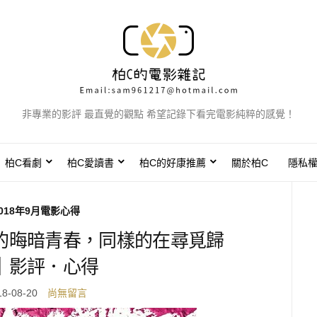
非專業的影評 最直覺的觀點 希望記錄下看完電影純粹的感覺！
柏C看劇
柏C愛讀書
柏C的好康推薦
關於柏C
隱私
018年9月電影心得
的晦暗青春，同樣的在尋覓歸
｜影評．心得
18-08-20
尚無留言