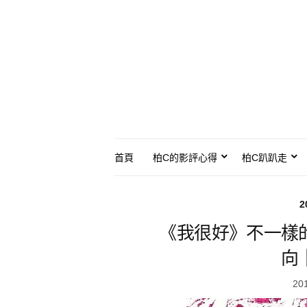
首頁
柏C的影評心得
柏C趴趴走
2
《我很好》不一樣
向
20