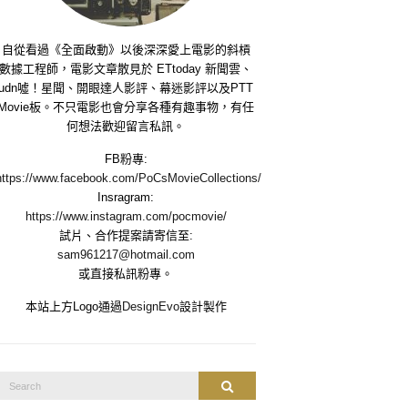
自從看過《全面啟動》以後深深愛上電影的斜槓
數據工程師，電影文章散見於 ETtoday 新聞雲、
udn噓！星聞、開眼達人影評、幕迷影評以及PTT
Movie板。不只電影也會分享各種有趣事物，有任
何想法歡迎留言私訊。
FB粉專:
https://www.facebook.com/PoCsMovieCollections/
Insragram:
https://www.instagram.com/pocmovie/
試片、合作提案請寄信至:
sam961217@hotmail.com
或直接私訊粉專。
本站上方Logo通過
DesignEvo
設計製作
Search
Search
or: