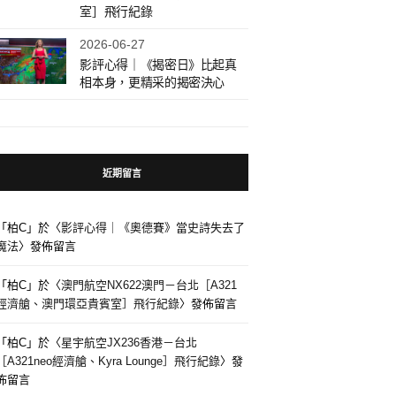
室］飛行紀錄
2026-06-27
影評心得｜《揭密日》比起真
相本身，更精采的揭密決心
近期留言
「
柏C
」於〈
影評心得｜《奧德賽》當史詩失去了
魔法
〉發佈留言
「
柏C
」於〈
澳門航空NX622澳門－台北［A321
經濟艙、澳門環亞貴賓室］飛行紀錄
〉發佈留言
「
柏C
」於〈
星宇航空JX236香港－台北
［A321neo經濟艙、Kyra Lounge］飛行紀錄
〉發
佈留言