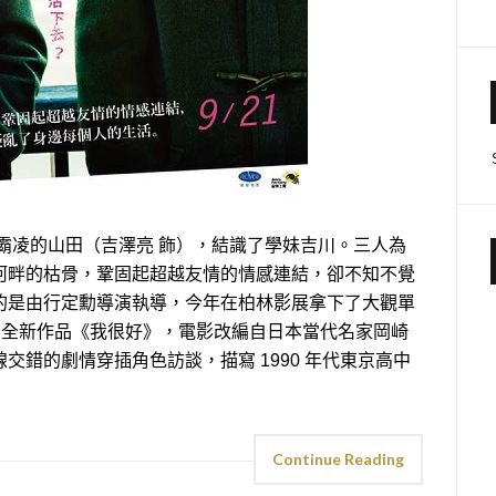
霸凌的山田（吉澤亮 飾），結識了學妹吉川。三人為
河畔的枯骨，鞏固起超越友情的情感連結，卻不知不覺
的是由行定勳導演執導，今年在柏林影展拿下了大觀單
獎的全新作品《我很好》，電影改編自日本當代名家岡崎
交錯的劇情穿插角色訪談，描寫 1990 年代東京高中
Continue Reading