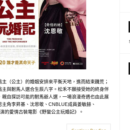
翁主（公主）的婚姻安排來平衡天地，進而結束饑荒；
翁主與駙馬人選合生辰八字。松禾不願接受她的終身伴
，親自探訪可能的駙馬爺人選，一場浪漫奇遇也由此展
主角李昇基、沈恩敬、CNBLUE成員姜敏赫、
人主演的愛情古裝電影《野蠻公主玩婚記》。