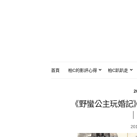
首頁
柏C的影評心得
柏C趴趴走
2
《野蠻公主玩婚記
｜
20