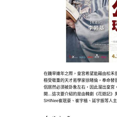
在饑旱連年之際，皇宮希望能藉由松禾
極受敬重的天才易學家徐睹倫，奉命替
侶居然必須被卦象左右，因此溜出皇宮
開…這次要介紹的是由韓劇《花遊記》男
SHINee崔珉豪、崔宇植、延宇振等