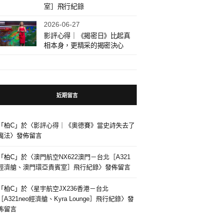
室］飛行紀錄
2026-06-27
影評心得｜《揭密日》比起真
相本身，更精采的揭密決心
近期留言
「
柏C
」於〈
影評心得｜《奧德賽》當史詩失去了
魔法
〉發佈留言
「
柏C
」於〈
澳門航空NX622澳門－台北［A321
經濟艙、澳門環亞貴賓室］飛行紀錄
〉發佈留言
「
柏C
」於〈
星宇航空JX236香港－台北
［A321neo經濟艙、Kyra Lounge］飛行紀錄
〉發
佈留言