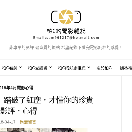
非專業的影評 最直覺的觀點 希望記錄下看完電影純粹的感覺！
柏C看劇
柏C愛讀書
柏C的好康推薦
關於柏C
隱私
018年4月電影心得
》踏破了紅塵，才懂你的珍貴
影評．心得
18-04-17
尚無留言