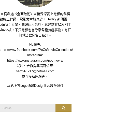
自從看過《全面啟動》以後深深愛上電影的斜槓
數據工程師，電影文章散見於 ETtoday 新聞雲、
udn噓！星聞、開眼達人影評、幕迷影評以及PTT
Movie板。不只電影也會分享各種有趣事物，有任
何想法歡迎留言私訊。
FB粉專:
https://www.facebook.com/PoCsMovieCollections/
Insragram:
https://www.instagram.com/pocmovie/
試片、合作提案請寄信至:
sam961217@hotmail.com
或直接私訊粉專。
本站上方Logo通過
DesignEvo
設計製作
Search
Search
or: