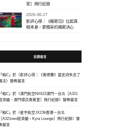
室］飛行紀錄
2026-06-27
影評心得｜《揭密日》比起真
相本身，更精采的揭密決心
近期留言
「
柏C
」於〈
影評心得｜《奧德賽》當史詩失去了
魔法
〉發佈留言
「
柏C
」於〈
澳門航空NX622澳門－台北［A321
經濟艙、澳門環亞貴賓室］飛行紀錄
〉發佈留言
「
柏C
」於〈
星宇航空JX236香港－台北
［A321neo經濟艙、Kyra Lounge］飛行紀錄
〉發
佈留言