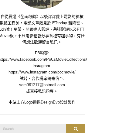
自從看過《全面啟動》以後深深愛上電影的斜槓
數據工程師，電影文章散見於 ETtoday 新聞雲、
udn噓！星聞、開眼達人影評、幕迷影評以及PTT
Movie板。不只電影也會分享各種有趣事物，有任
何想法歡迎留言私訊。
FB粉專:
https://www.facebook.com/PoCsMovieCollections/
Insragram:
https://www.instagram.com/pocmovie/
試片、合作提案請寄信至:
sam961217@hotmail.com
或直接私訊粉專。
本站上方Logo通過
DesignEvo
設計製作
Search
Search
or: