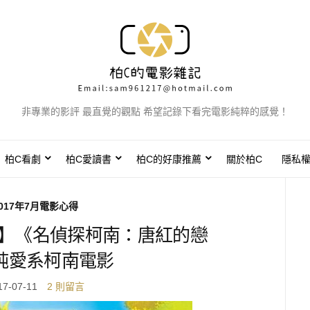
非專業的影評 最直覺的觀點 希望記錄下看完電影純粹的感覺！
柏C看劇
柏C愛讀書
柏C的好康推薦
關於柏C
隱私
017年7月電影心得
得】《名偵探柯南：唐紅的戀
純愛系柯南電影
17-07-11
2 則留言