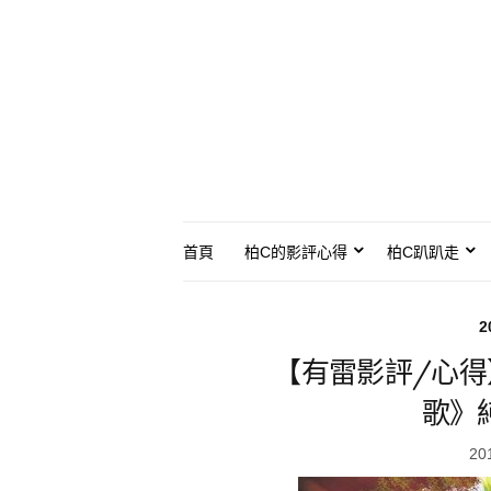
首頁
柏C的影評心得
柏C趴趴走
2
【有雷影評/心
歌》
20